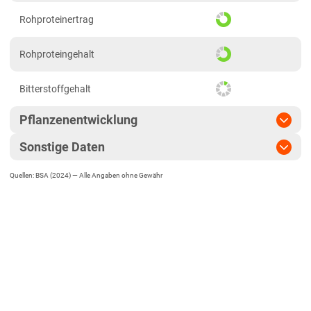
Rohproteinertrag
Rohproteingehalt
Bitterstoffgehalt
Pflanzenentwicklung
Sonstige Daten
Blühbeginn
früh
Quellen: BSA (2024) —
Alle Angaben ohne Gewähr
EU-Sorte
Reife
mittel
Blütenfarbe
blau
Pflanzenlänge
kurz
Ornamentierung des Korns
braun
Standfestigkeit
Zulassungsjahr
2005
Wuchstyp
verzweigt