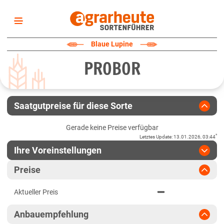
Startseite
Blaue Lupine
Sortenliste
PROBOR
Fruchtarten
Züchter
Erklärungen
Saatgutpreise für diese Sorte
Newsletter
Gerade keine Preise verfügbar
*
Letztes Update
:
13.01.2026, 03:44
Ihre Voreinstellungen
Region
:
bitte auswählen
Preise
Brandenburg
Jahr
:
Aktuellste Daten
Aktueller Preis
Aktuellste Daten
Diluvialstandorte Süd
Ergebnis teilen
Anbauempfehlung
Link teilen
2024
Mecklenburg-Vorpommern