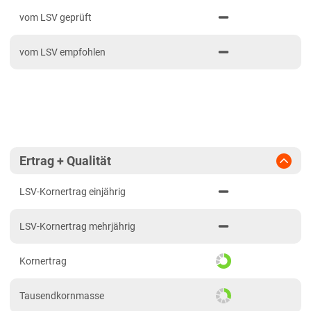
PDF drucken
2023
Diluvialstandorte Nord
vom LSV geprüft
2022
Niedersachsen
vom LSV empfohlen
2021
Niedersachsen gesamt
Nordrhein-Westfalen
Nordrhein-Westfalen gesamt
Sachsen
Diluvialstandorte Süd
Ertrag + Qualität
Löss- und Verwitterungsstandorte Ost
LSV-Kornertrag einjährig
Sachsen-Anhalt
LSV-Kornertrag mehrjährig
Diluvialstandorte Süd
Löss- und Verwitterungsstandorte Ost
Kornertrag
Thüringen
Tausendkornmasse
Löss- und Verwitterungsstandorte Ost