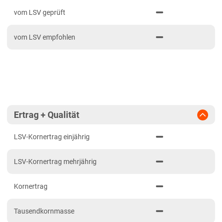
PDF drucken
2023
Mittelfranken
vom LSV geprüft
2022
Niederbayern
vom LSV empfohlen
2021
Oberbayern Süd
Oberfranken
Oberpfalz
Schwaben, Oberbayern West
Unterfranken
Ertrag + Qualität
Brandenburg
LSV-Kornertrag einjährig
Diluvialstandorte Süd
LSV-Kornertrag mehrjährig
Hessen
Hessen gesamt
Kornertrag
Mecklenburg-Vorpommern
Tausendkornmasse
Diluvialstandorte Nord