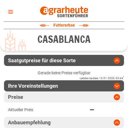
Startseite
Futtererbse
Sortenliste
CASABLANCA
Fruchtarten
Züchter
Erklärungen
Saatgutpreise für diese Sorte
Newsletter
Gerade keine Preise verfügbar
*
Letztes Update
:
13.01.2026, 03:44
Ihre Voreinstellungen
Region
:
bitte auswählen
Preise
Baden-Württemberg
Jahr
:
Aktuellste Daten
Aktueller Preis
Aktuellste Daten
Anbaugebiete Südwest
Ergebnis teilen
Anbauempfehlung
Link teilen
2024
Bayern