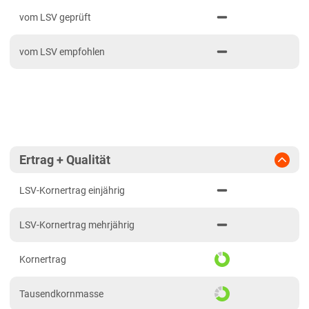
PDF drucken
2023
Mittelfranken
vom LSV geprüft
2022
Niederbayern
vom LSV empfohlen
2021
Oberbayern Süd
Oberfranken
Oberpfalz
Schwaben, Oberbayern West
Unterfranken
Ertrag + Qualität
Brandenburg
LSV-Kornertrag einjährig
Diluvialstandorte Süd
LSV-Kornertrag mehrjährig
Hessen
Hessen gesamt
Kornertrag
Mecklenburg-Vorpommern
Tausendkornmasse
Diluvialstandorte Nord