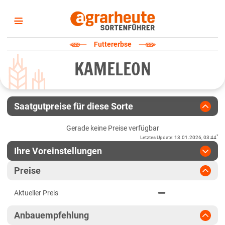
Startseite
Futtererbse
Sortenliste
KAMELEON
Fruchtarten
Züchter
Erklärungen
Saatgutpreise für diese Sorte
Newsletter
Gerade keine Preise verfügbar
*
Letztes Update
:
13.01.2026, 03:44
Ihre Voreinstellungen
Region
:
bitte auswählen
Preise
Baden-Württemberg
Jahr
:
Aktuellste Daten
Aktueller Preis
Aktuellste Daten
Anbaugebiete Südwest
Ergebnis teilen
Anbauempfehlung
Link teilen
2024
Bayern