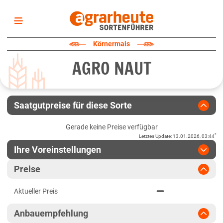
Startseite
Körnermais
Sortenliste
AGRO NAUT
Fruchtarten
Züchter
Erklärungen
Saatgutpreise für diese Sorte
Newsletter
Gerade keine Preise verfügbar
*
Letztes Update
:
13.01.2026, 03:44
Ihre Voreinstellungen
Region
:
bitte auswählen
Preise
Baden-Württemberg
Jahr
:
Aktuellste Daten
Aktueller Preis
Aktuellste Daten
Baden-Württemberg gesamt
Ergebnis teilen
Anbauempfehlung
Link teilen
2024
Bayern