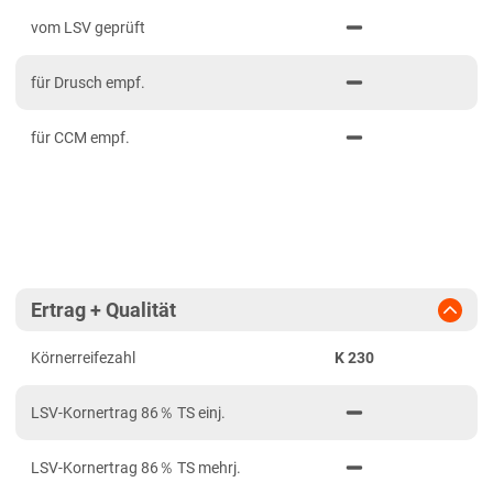
PDF drucken
2023
Mittelfranken
vom LSV geprüft
2022
Niederbayern
für Drusch empf.
2021
Oberbayern Süd
Oberfranken
für CCM empf.
Oberpfalz
Schwaben, Oberbayern West
Unterfranken
Brandenburg
Ertrag + Qualität
Diluvialstandorte Ost
Körnerreifezahl
K 230
Hessen
Hessen gesamt
LSV-Kornertrag 86％ TS einj.
Niedersachsen
LSV-Kornertrag 86％ TS mehrj.
Anbaugebiet Nord