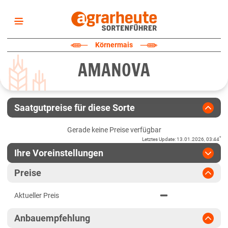
Startseite
Körnermais
Sortenliste
AMANOVA
Fruchtarten
Züchter
Erklärungen
Saatgutpreise für diese Sorte
Newsletter
Gerade keine Preise verfügbar
*
Letztes Update
:
13.01.2026, 03:44
Ihre Voreinstellungen
Region
:
bitte auswählen
Preise
Baden-Württemberg
Jahr
:
Aktuellste Daten
Aktueller Preis
Aktuellste Daten
Baden-Württemberg gesamt
Ergebnis teilen
Anbauempfehlung
Link teilen
2024
Bayern