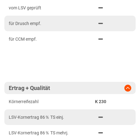
PDF drucken
2023
Mittelfranken
vom LSV geprüft
2022
Niederbayern
für Drusch empf.
2021
Oberbayern Süd
Oberfranken
für CCM empf.
Oberpfalz
Schwaben, Oberbayern West
Unterfranken
Brandenburg
Ertrag + Qualität
Diluvialstandorte Ost
Körnerreifezahl
K 230
Hessen
Hessen gesamt
LSV-Kornertrag 86％ TS einj.
Niedersachsen
LSV-Kornertrag 86％ TS mehrj.
Anbaugebiet Nord