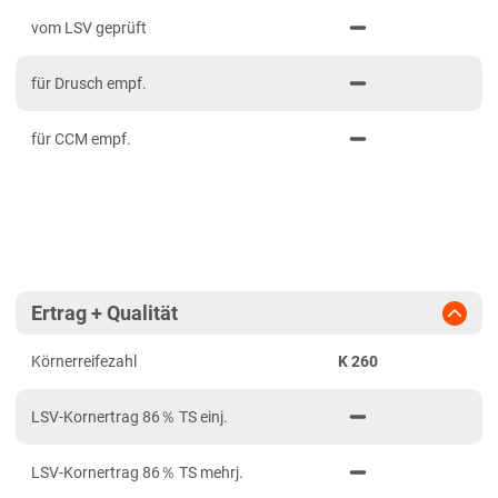
PDF drucken
2023
Mittelfranken
vom LSV geprüft
2022
Niederbayern
für Drusch empf.
2021
Oberbayern Süd
Oberfranken
für CCM empf.
Oberpfalz
Schwaben, Oberbayern West
Unterfranken
Brandenburg
Ertrag + Qualität
Diluvialstandorte Ost
Körnerreifezahl
K 260
Hessen
Hessen gesamt
LSV-Kornertrag 86％ TS einj.
Niedersachsen
LSV-Kornertrag 86％ TS mehrj.
Anbaugebiet Nord