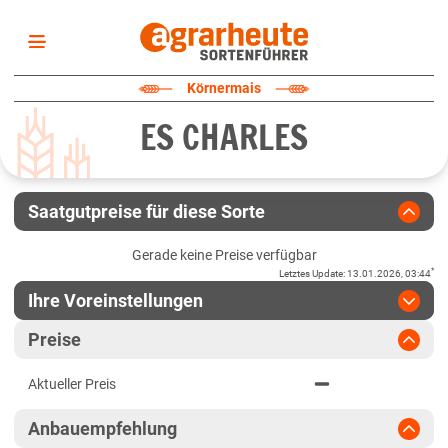
Startseite
Körnermais
Sortenliste
ES CHARLES
Fruchtarten
Züchter
Erklärungen
Saatgutpreise für diese Sorte
Newsletter
Gerade keine Preise verfügbar
*
Letztes Update
:
13.01.2026, 03:44
Ihre Voreinstellungen
Region
:
bitte auswählen
Preise
Baden-Württemberg
Jahr
:
Aktuellste Daten
Aktueller Preis
Aktuellste Daten
Baden-Württemberg gesamt
Ergebnis teilen
Anbauempfehlung
Link teilen
2024
Bayern