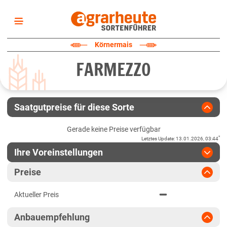
Startseite
Körnermais
Sortenliste
FARMEZZO
Fruchtarten
Züchter
Erklärungen
Saatgutpreise für diese Sorte
Newsletter
Gerade keine Preise verfügbar
*
Letztes Update
:
13.01.2026, 03:44
Ihre Voreinstellungen
Region
:
bitte auswählen
Preise
Baden-Württemberg
Jahr
:
Aktuellste Daten
Aktueller Preis
Aktuellste Daten
Baden-Württemberg gesamt
Ergebnis teilen
Anbauempfehlung
Link teilen
2024
Bayern