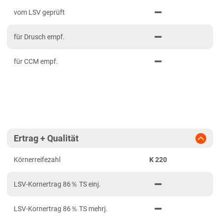
PDF drucken
2023
Mittelfranken
vom LSV geprüft
2022
Niederbayern
für Drusch empf.
2021
Oberbayern Süd
Oberfranken
für CCM empf.
Oberpfalz
Schwaben, Oberbayern West
Unterfranken
Brandenburg
Ertrag + Qualität
Diluvialstandorte Ost
Körnerreifezahl
K 220
Hessen
Hessen gesamt
LSV-Kornertrag 86％ TS einj.
Niedersachsen
LSV-Kornertrag 86％ TS mehrj.
Anbaugebiet Nord