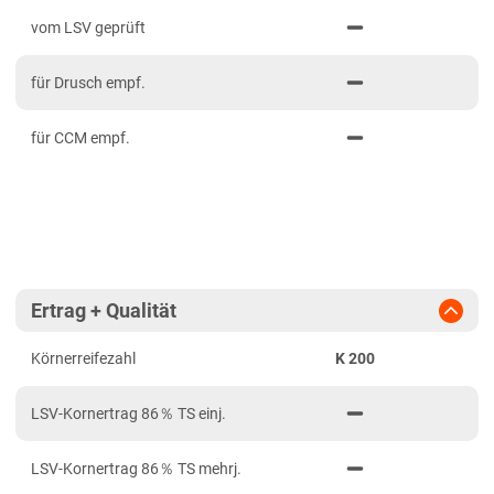
PDF drucken
2023
Mittelfranken
vom LSV geprüft
2022
Niederbayern
für Drusch empf.
2021
Oberbayern Süd
Oberfranken
für CCM empf.
Oberpfalz
Schwaben, Oberbayern West
Unterfranken
Brandenburg
Ertrag + Qualität
Diluvialstandorte Ost
Körnerreifezahl
K 200
Hessen
Hessen gesamt
LSV-Kornertrag 86％ TS einj.
Niedersachsen
LSV-Kornertrag 86％ TS mehrj.
Anbaugebiet Nord