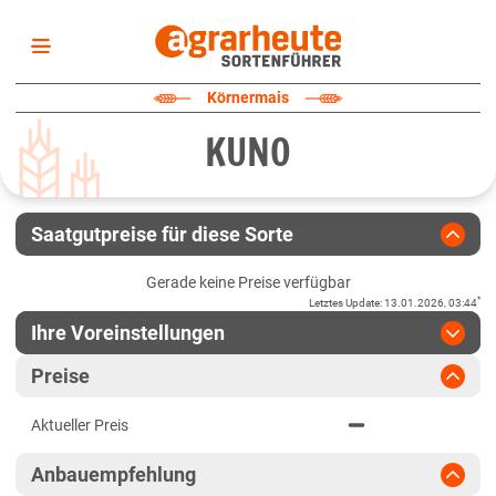
Startseite
Körnermais
Sortenliste
KUNO
Fruchtarten
Züchter
Erklärungen
Saatgutpreise für diese Sorte
Newsletter
Gerade keine Preise verfügbar
*
Letztes Update
:
13.01.2026, 03:44
Ihre Voreinstellungen
Region
:
bitte auswählen
Preise
Baden-Württemberg
Jahr
:
Aktuellste Daten
Aktueller Preis
Aktuellste Daten
Baden-Württemberg gesamt
Ergebnis teilen
Anbauempfehlung
Link teilen
2024
Bayern