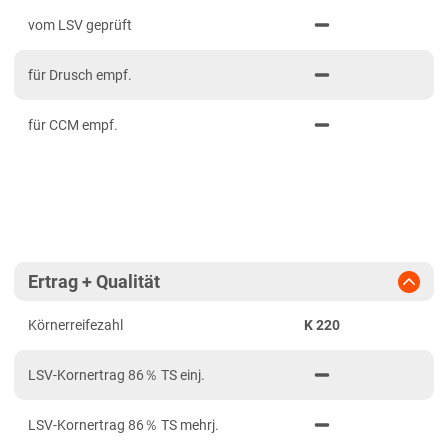
PDF drucken
2023
Mittelfranken
vom LSV geprüft
2022
Niederbayern
für Drusch empf.
2021
Oberbayern Süd
Oberfranken
für CCM empf.
Oberpfalz
Schwaben, Oberbayern West
Unterfranken
Brandenburg
Ertrag + Qualität
Diluvialstandorte Ost
Körnerreifezahl
K 220
Hessen
Hessen gesamt
LSV-Kornertrag 86％ TS einj.
Niedersachsen
LSV-Kornertrag 86％ TS mehrj.
Anbaugebiet Nord