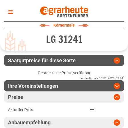
Startseite
Körnermais
Sortenliste
LG 31241
Fruchtarten
Züchter
Erklärungen
Saatgutpreise für diese Sorte
Newsletter
Gerade keine Preise verfügbar
*
Letztes Update
:
13.01.2026, 03:44
Ihre Voreinstellungen
Region
:
bitte auswählen
Preise
Baden-Württemberg
Jahr
:
Aktuellste Daten
Aktueller Preis
Aktuellste Daten
Baden-Württemberg gesamt
Ergebnis teilen
Anbauempfehlung
Link teilen
2024
Bayern