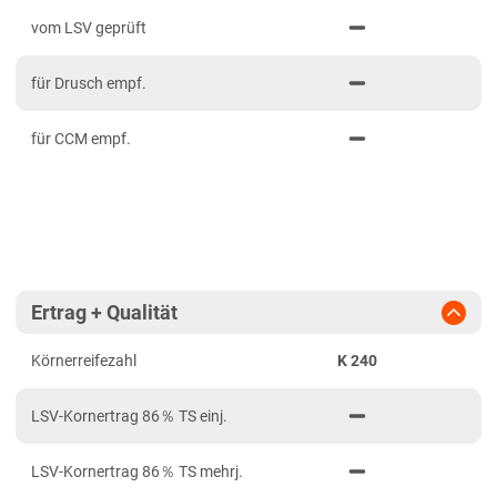
PDF drucken
2023
Mittelfranken
vom LSV geprüft
2022
Niederbayern
für Drusch empf.
2021
Oberbayern Süd
Oberfranken
für CCM empf.
Oberpfalz
Schwaben, Oberbayern West
Unterfranken
Brandenburg
Ertrag + Qualität
Diluvialstandorte Ost
Körnerreifezahl
K 240
Hessen
Hessen gesamt
LSV-Kornertrag 86％ TS einj.
Niedersachsen
LSV-Kornertrag 86％ TS mehrj.
Anbaugebiet Nord