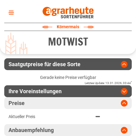
Startseite
Körnermais
Sortenliste
MOTWIST
Fruchtarten
Züchter
Erklärungen
Saatgutpreise für diese Sorte
Newsletter
Gerade keine Preise verfügbar
*
Letztes Update
:
13.01.2026, 03:44
Ihre Voreinstellungen
Region
:
bitte auswählen
Preise
Baden-Württemberg
Jahr
:
Aktuellste Daten
Aktueller Preis
Aktuellste Daten
Baden-Württemberg gesamt
Ergebnis teilen
Anbauempfehlung
Link teilen
2024
Bayern