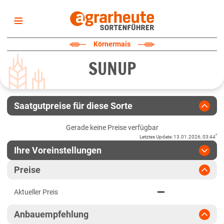
Startseite
Körnermais
Sortenliste
SUNUP
Fruchtarten
Züchter
Erklärungen
Saatgutpreise für diese Sorte
Newsletter
Gerade keine Preise verfügbar
*
Letztes Update
:
13.01.2026, 03:44
Ihre Voreinstellungen
Region
:
bitte auswählen
Preise
Baden-Württemberg
Jahr
:
Aktuellste Daten
Aktueller Preis
Aktuellste Daten
Baden-Württemberg gesamt
Ergebnis teilen
Anbauempfehlung
Link teilen
2024
Bayern