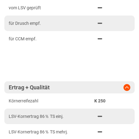
PDF drucken
2023
Mittelfranken
vom LSV geprüft
2022
Niederbayern
für Drusch empf.
2021
Oberbayern Süd
Oberfranken
für CCM empf.
Oberpfalz
Schwaben, Oberbayern West
Unterfranken
Brandenburg
Ertrag + Qualität
Diluvialstandorte Ost
Körnerreifezahl
K 250
Hessen
Hessen gesamt
LSV-Kornertrag 86％ TS einj.
Niedersachsen
LSV-Kornertrag 86％ TS mehrj.
Anbaugebiet Nord