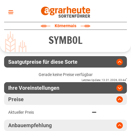
Startseite
Körnermais
Sortenliste
SYMBOL
Fruchtarten
Züchter
Erklärungen
Saatgutpreise für diese Sorte
Newsletter
Gerade keine Preise verfügbar
*
Letztes Update
:
13.01.2026, 03:44
Ihre Voreinstellungen
Region
:
bitte auswählen
Preise
Baden-Württemberg
Jahr
:
Aktuellste Daten
Aktueller Preis
Aktuellste Daten
Baden-Württemberg gesamt
Ergebnis teilen
Anbauempfehlung
Link teilen
2024
Bayern