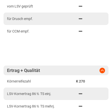
PDF drucken
2023
Mittelfranken
vom LSV geprüft
2022
Niederbayern
für Drusch empf.
2021
Oberbayern Süd
Oberfranken
für CCM empf.
Oberpfalz
Schwaben, Oberbayern West
Unterfranken
Brandenburg
Ertrag + Qualität
Diluvialstandorte Ost
Körnerreifezahl
K 270
Hessen
Hessen gesamt
LSV-Kornertrag 86％ TS einj.
Niedersachsen
LSV-Kornertrag 86％ TS mehrj.
Anbaugebiet Nord