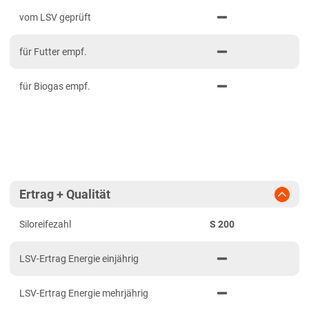
PDF drucken
2023
Mittelfranken
vom LSV geprüft
2022
Niederbayern
für Futter empf.
2021
Oberbayern Süd
Oberfranken
für Biogas empf.
Oberpfalz
Schwaben, Oberbayern West
Unterfranken
Brandenburg
Ertrag + Qualität
Diluvialstandorte Süd
Siloreifezahl
S 200
Hessen
Hessen gesamt
LSV-Ertrag Energie einjährig
Mecklenburg-Vorpommern
LSV-Ertrag Energie mehrjährig
Diluvialstandorte Nord