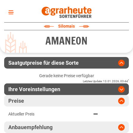
Startseite
Silomais
Sortenliste
AMANEON
Fruchtarten
Züchter
Erklärungen
Saatgutpreise für diese Sorte
Newsletter
Gerade keine Preise verfügbar
*
Letztes Update
:
13.01.2026, 03:44
Ihre Voreinstellungen
Region
:
bitte auswählen
Preise
Baden-Württemberg
Jahr
:
Aktuellste Daten
Aktueller Preis
Aktuellste Daten
Baden-Württemberg gesamt
Ergebnis teilen
Anbauempfehlung
Link teilen
2024
Bayern