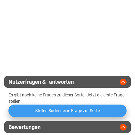
Lössböden Ost
Korntyp
Verwitterungsstandorte Ost
Zeitpunkt weibliche Blüte
mittel
Sachsen-Anhalt
Zulassungsjahr
2025
Kältehärte in der Jugend
Diluvialstandorte Süd
Reifegruppe
früh
Geringbestockend
Lössböden Ost
Verwitterungsstandorte Ost
Landesanstalt
Abreifegrad der Blätter
Schleswig-Holstein
Züchter
KWS Saat
Schleswig-Holstein gesamt
Nutzerfragen & -antworten
Thüringen
Es gibt noch keine Fragen zu dieser Sorte. Jetzt die erste Frage
Lössböden Ost
stellen!
Verwitterungsstandorte Ost
Stellen Sie hier eine Frage zur Sorte
Bewertungen