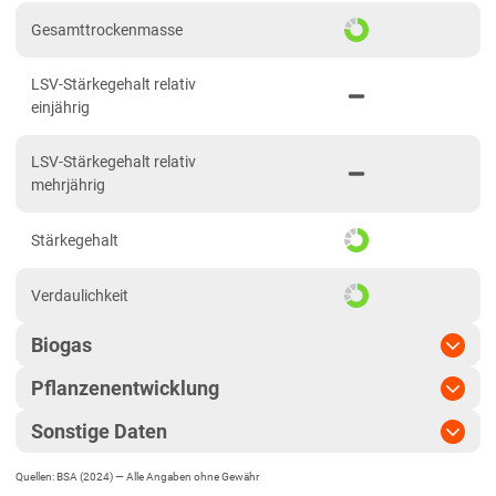
Niedersachsen
Gesamttrockenmasse
Anbaugebiet Nord
LSV-Stärkegehalt relativ
Anbaugebiet Ost
einjährig
Anbaugebiet Süd
LSV-Stärkegehalt relativ
Anbaugebiet West
mehrjährig
Höhenlagen
Stärkegehalt
Nordrhein-Westfalen
Höhen- und Übergangslagen
Verdaulichkeit
Niederungslagen
Biogas
Rheinland-Pfalz
Pflanzenentwicklung
Biogasertrag
Rheinland-Pfalz gesamt
Sonstige Daten
Sachsen
Pflanzenlänge
lang
Biogasausbeute
Diluvialstandorte Süd
Quellen: BSA (2024) —
Alle Angaben ohne Gewähr
EU-Sorte
Standfestigkeit