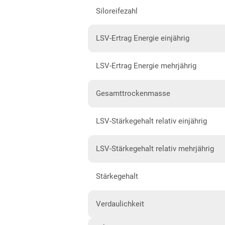
Siloreifezahl
Hessen gesamt
Mecklenburg-Vorpommern
LSV-Ertrag Energie einjährig
Diluvialstandorte Nord
LSV-Ertrag Energie mehrjährig
Niedersachsen
Anbaugebiet Nord
Gesamttrockenmasse
Anbaugebiet Ost
LSV-Stärkegehalt relativ einjährig
Anbaugebiet Süd
Anbaugebiet West
LSV-Stärkegehalt relativ mehrjährig
Höhenlagen
Stärkegehalt
Nordrhein-Westfalen
Höhen- und Übergangslagen
Verdaulichkeit
Niederungslagen