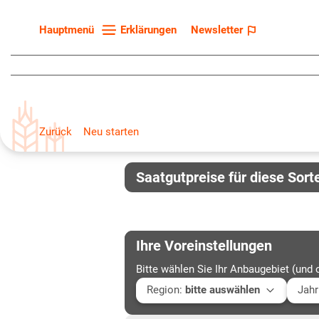
Erklärungen
Newsletter
Hauptmenü
Startseite
Sortenliste
Fruchtarten
Zurück
Neu starten
Züchter
Erklärungen
Saatgutpreise für diese Sort
Newsletter
Ihre Voreinstellungen
Bitte wählen Sie Ihr Anbaugebiet (und 
Region
:
bitte auswählen
Jahr
Baden-Württemberg
Aktu