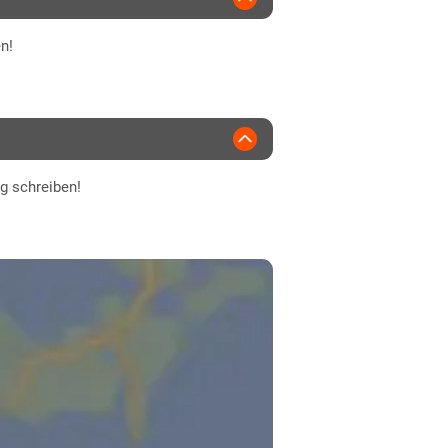
n!
ng schreiben!