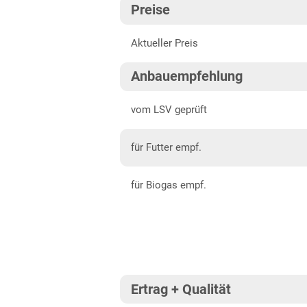
Preise
Baden-Württemberg gesamt
202
Aktueller Preis
Bayern
202
Mittelfranken
202
Anbauempfehlung
Niederbayern
202
vom LSV geprüft
Oberbayern Süd
für Futter empf.
Oberfranken
Oberpfalz
für Biogas empf.
Schwaben, Oberbayern West
Unterfranken
Brandenburg
Diluvialstandorte Süd
Ertrag + Qualität
Hessen