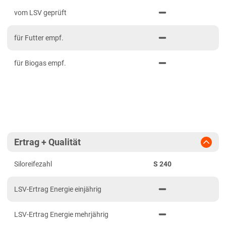
PDF drucken
2023
Mittelfranken
vom LSV geprüft
2022
Niederbayern
für Futter empf.
2021
Oberbayern Süd
Oberfranken
für Biogas empf.
Oberpfalz
Schwaben, Oberbayern West
Unterfranken
Brandenburg
Ertrag + Qualität
Diluvialstandorte Süd
Siloreifezahl
S 240
Hessen
Hessen gesamt
LSV-Ertrag Energie einjährig
Mecklenburg-Vorpommern
LSV-Ertrag Energie mehrjährig
Diluvialstandorte Nord