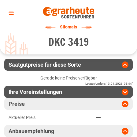
Startseite
Silomais
Sortenliste
DKC 3419
Fruchtarten
Züchter
Erklärungen
Saatgutpreise für diese Sorte
Newsletter
Gerade keine Preise verfügbar
*
Letztes Update
:
13.01.2026, 03:44
Ihre Voreinstellungen
Region
:
bitte auswählen
Preise
Baden-Württemberg
Jahr
:
Aktuellste Daten
Aktueller Preis
Aktuellste Daten
Baden-Württemberg gesamt
Ergebnis teilen
Anbauempfehlung
Link teilen
2024
Bayern