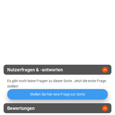
Lössböden Ost
Korntyp
Zwischentyp
Verwitterungsstandorte Ost
Zeitpunkt weibliche Blüte
mittel bis spät
Sachsen-Anhalt
Zulassungsjahr
2021
Kältehärte in der Jugend
Diluvialstandorte Süd
Reifegruppe
mittelfrüh
Geringbestockend
Lössböden Ost
Verwitterungsstandorte Ost
Landesanstalt
Abreifegrad der Blätter
Schleswig-Holstein
Züchter
Bayer Dekalb
Schleswig-Holstein gesamt
Nutzerfragen & -antworten
Thüringen
Es gibt noch keine Fragen zu dieser Sorte. Jetzt die erste Frage
Lössböden Ost
stellen!
Verwitterungsstandorte Ost
Stellen Sie hier eine Frage zur Sorte
Bewertungen