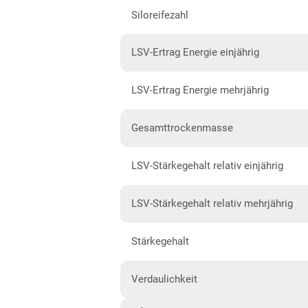
Siloreifezahl
Hessen gesamt
Mecklenburg-Vorpommern
LSV-Ertrag Energie einjährig
Diluvialstandorte Nord
LSV-Ertrag Energie mehrjährig
Niedersachsen
Anbaugebiet Nord
Gesamttrockenmasse
Anbaugebiet Ost
LSV-Stärkegehalt relativ einjährig
Anbaugebiet Süd
Anbaugebiet West
LSV-Stärkegehalt relativ mehrjährig
Höhenlagen
Stärkegehalt
Nordrhein-Westfalen
Höhen- und Übergangslagen
Verdaulichkeit
Niederungslagen