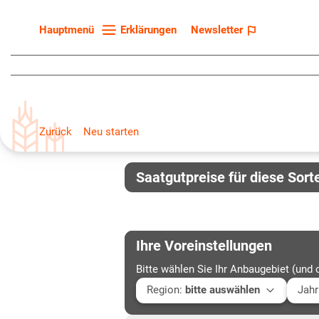
Erklärungen
Newsletter
Hauptmenü
Startseite
Sortenliste
Fruchtarten
Zurück
Neu starten
Züchter
Erklärungen
Saatgutpreise für diese Sort
Newsletter
Ihre Voreinstellungen
Bitte wählen Sie Ihr Anbaugebiet (und 
Region
:
bitte auswählen
Jahr
Baden-Württemberg
Aktu