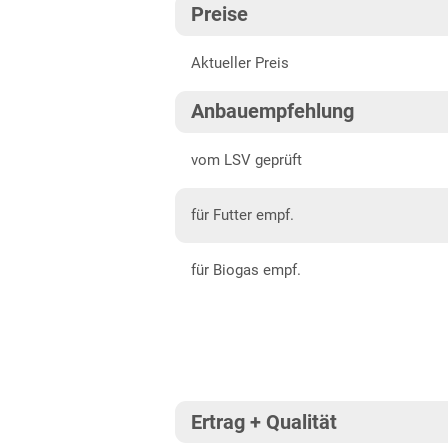
Preise
Baden-Württemberg gesamt
202
Aktueller Preis
Bayern
202
Mittelfranken
202
Anbauempfehlung
Niederbayern
202
vom LSV geprüft
Oberbayern Süd
für Futter empf.
Oberfranken
Oberpfalz
für Biogas empf.
Schwaben, Oberbayern West
Unterfranken
Brandenburg
Diluvialstandorte Süd
Ertrag + Qualität
Hessen