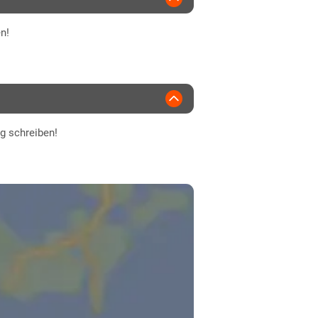
n!
ng schreiben!