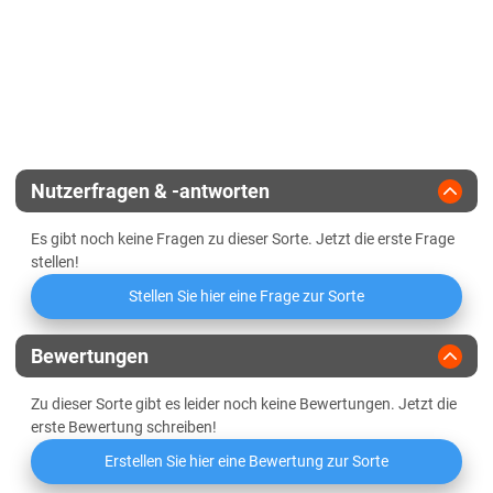
Diluvialstandorte Süd
Reifegruppe
früh
Geringbestockend
Lössböden Ost
Verwitterungsstandorte Ost
Landesanstalt
Abreifegrad der Blätter
Schleswig-Holstein
Züchter
Lidea
Schleswig-Holstein gesamt
Nutzerfragen & -antworten
Thüringen
Es gibt noch keine Fragen zu dieser Sorte. Jetzt die erste Frage
Lössböden Ost
stellen!
Verwitterungsstandorte Ost
Stellen Sie hier eine Frage zur Sorte
Bewertungen
Zu dieser Sorte gibt es leider noch keine Bewertungen. Jetzt die
erste Bewertung schreiben!
Erstellen Sie hier eine Bewertung zur Sorte