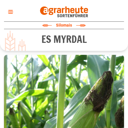
Startseite
Silomais
Sortenliste
ES MYRDAL
Fruchtarten
Züchter
Erklärungen
Newsletter