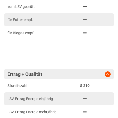
PDF drucken
2023
Mittelfranken
vom LSV geprüft
2022
Niederbayern
für Futter empf.
2021
Oberbayern Süd
Oberfranken
für Biogas empf.
Oberpfalz
Schwaben, Oberbayern West
Unterfranken
Brandenburg
Ertrag + Qualität
Diluvialstandorte Süd
Siloreifezahl
S 210
Hessen
Hessen gesamt
LSV-Ertrag Energie einjährig
Mecklenburg-Vorpommern
LSV-Ertrag Energie mehrjährig
Diluvialstandorte Nord