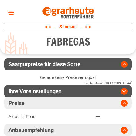
Startseite
Silomais
Sortenliste
FABREGAS
Fruchtarten
Züchter
Erklärungen
Saatgutpreise für diese Sorte
Newsletter
Gerade keine Preise verfügbar
*
Letztes Update
:
13.01.2026, 03:44
Ihre Voreinstellungen
Region
:
bitte auswählen
Preise
Baden-Württemberg
Jahr
:
Aktuellste Daten
Aktueller Preis
Aktuellste Daten
Baden-Württemberg gesamt
Ergebnis teilen
Anbauempfehlung
Link teilen
2024
Bayern