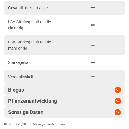
Niedersachsen
Gesamttrockenmasse
Anbaugebiet Nord
LSV-Stärkegehalt relativ
Anbaugebiet Ost
einjährig
Anbaugebiet Süd
LSV-Stärkegehalt relativ
Anbaugebiet West
mehrjährig
Höhenlagen
Stärkegehalt
Nordrhein-Westfalen
Höhen- und Übergangslagen
Verdaulichkeit
Niederungslagen
Biogas
Rheinland-Pfalz
Pflanzenentwicklung
Biogasertrag
Rheinland-Pfalz gesamt
Sonstige Daten
Sachsen
Pflanzenlänge
Biogasausbeute
Diluvialstandorte Süd
Quellen: BSA (2023) —
Alle Angaben ohne Gewähr
EU-Sorte
Standfestigkeit