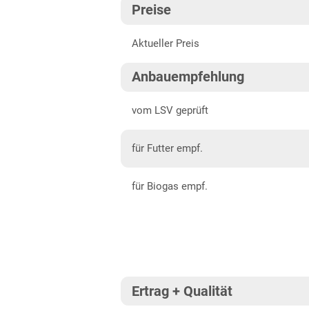
Preise
Baden-Württemberg gesamt
202
Aktueller Preis
Bayern
202
Mittelfranken
202
Anbauempfehlung
Niederbayern
202
vom LSV geprüft
Oberbayern Süd
für Futter empf.
Oberfranken
Oberpfalz
für Biogas empf.
Schwaben, Oberbayern West
Unterfranken
Brandenburg
Diluvialstandorte Süd
Ertrag + Qualität
Hessen