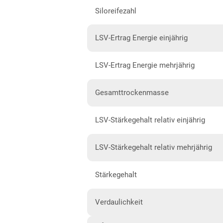
Siloreifezahl
Hessen gesamt
Mecklenburg-Vorpommern
LSV-Ertrag Energie einjährig
Diluvialstandorte Nord
LSV-Ertrag Energie mehrjährig
Niedersachsen
Anbaugebiet Nord
Gesamttrockenmasse
Anbaugebiet Ost
LSV-Stärkegehalt relativ einjährig
Anbaugebiet Süd
Anbaugebiet West
LSV-Stärkegehalt relativ mehrjährig
Höhenlagen
Stärkegehalt
Nordrhein-Westfalen
Höhen- und Übergangslagen
Verdaulichkeit
Niederungslagen