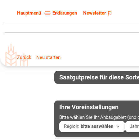
Erklärungen
Newsletter
Hauptmenü
Startseite
Sortenliste
Fruchtarten
Zurück
Neu starten
Züchter
Erklärungen
Saatgutpreise für diese Sort
Newsletter
Ihre Voreinstellungen
Bitte wählen Sie Ihr Anbaugebiet (und 
Region
:
bitte auswählen
Jahr
Baden-Württemberg
Aktu