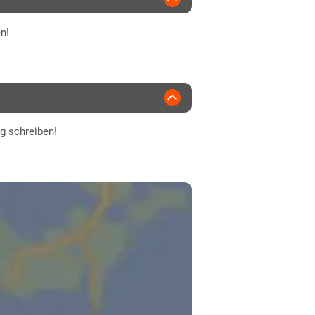
n!
ng schreiben!