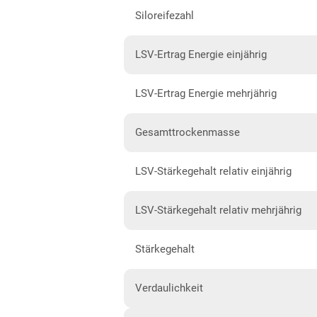
Siloreifezahl
Hessen gesamt
Mecklenburg-Vorpommern
LSV-Ertrag Energie einjährig
Diluvialstandorte Nord
LSV-Ertrag Energie mehrjährig
Niedersachsen
Anbaugebiet Nord
Gesamttrockenmasse
Anbaugebiet Ost
LSV-Stärkegehalt relativ einjährig
Anbaugebiet Süd
Anbaugebiet West
LSV-Stärkegehalt relativ mehrjährig
Höhenlagen
Stärkegehalt
Nordrhein-Westfalen
Höhen- und Übergangslagen
Verdaulichkeit
Niederungslagen