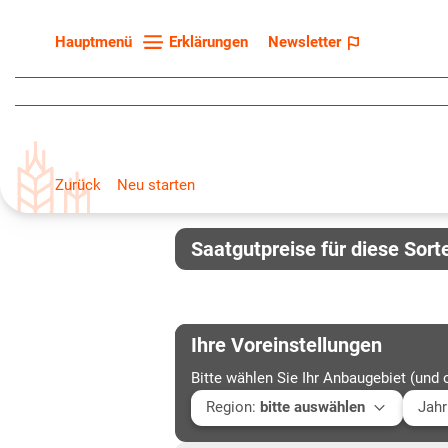
Erklärungen
Newsletter
Hauptmenü
Startseite
Sortenliste
Fruchtarten
Zurück
Neu starten
Züchter
Erklärungen
Saatgutpreise für diese Sort
Newsletter
Ihre Voreinstellungen
Bitte wählen Sie Ihr Anbaugebiet (und 
Region
:
bitte auswählen
Jahr
Baden-Württemberg
Aktu