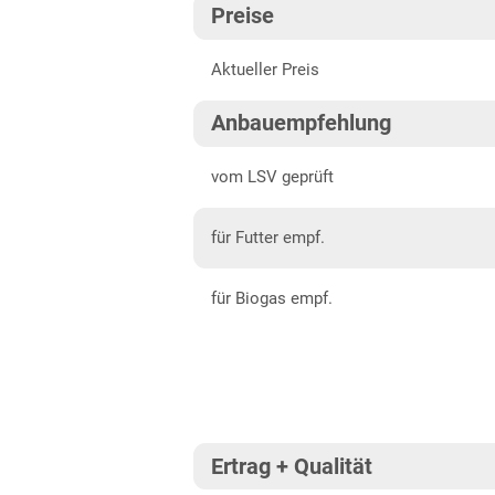
Preise
Baden-Württemberg gesamt
202
Aktueller Preis
Bayern
202
Mittelfranken
202
Anbauempfehlung
Niederbayern
202
vom LSV geprüft
Oberbayern Süd
für Futter empf.
Oberfranken
Oberpfalz
für Biogas empf.
Schwaben, Oberbayern West
Unterfranken
Brandenburg
Diluvialstandorte Süd
Ertrag + Qualität
Hessen