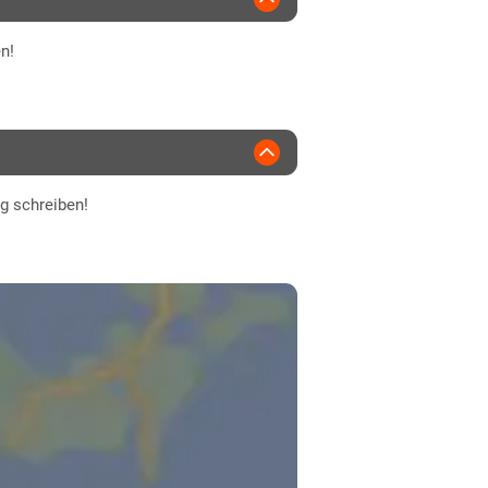
n!
ng schreiben!