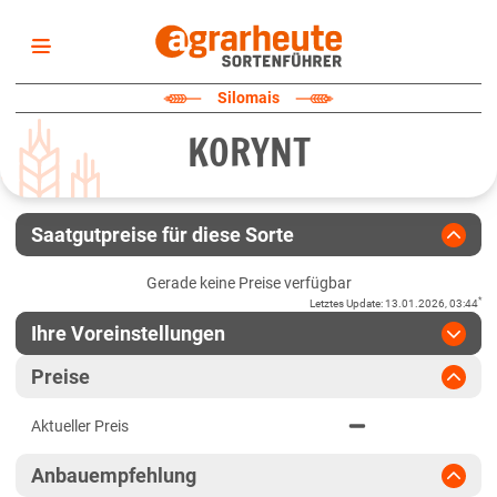
Startseite
Silomais
Sortenliste
KORYNT
Fruchtarten
Züchter
Erklärungen
Saatgutpreise für diese Sorte
Newsletter
Gerade keine Preise verfügbar
*
Letztes Update
:
13.01.2026, 03:44
Ihre Voreinstellungen
Region
:
bitte auswählen
Preise
Baden-Württemberg
Jahr
:
Aktuellste Daten
Aktueller Preis
Aktuellste Daten
Baden-Württemberg gesamt
Ergebnis teilen
Anbauempfehlung
Link teilen
2024
Bayern