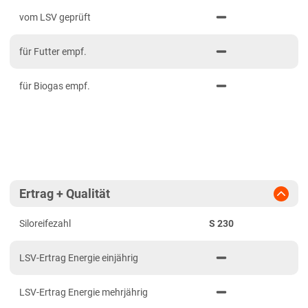
PDF drucken
2023
Mittelfranken
vom LSV geprüft
2022
Niederbayern
für Futter empf.
2021
Oberbayern Süd
Oberfranken
für Biogas empf.
Oberpfalz
Schwaben, Oberbayern West
Unterfranken
Brandenburg
Ertrag + Qualität
Diluvialstandorte Süd
Siloreifezahl
S 230
Hessen
Hessen gesamt
LSV-Ertrag Energie einjährig
Mecklenburg-Vorpommern
LSV-Ertrag Energie mehrjährig
Diluvialstandorte Nord