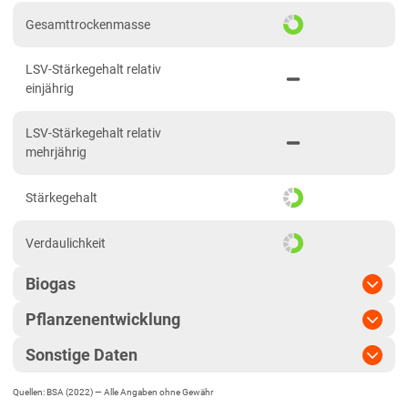
Niedersachsen
Gesamttrockenmasse
Anbaugebiet Nord
LSV-Stärkegehalt relativ
Anbaugebiet Ost
einjährig
Anbaugebiet Süd
LSV-Stärkegehalt relativ
Anbaugebiet West
mehrjährig
Höhenlagen
Stärkegehalt
Nordrhein-Westfalen
Höhen- und Übergangslagen
Verdaulichkeit
Niederungslagen
Biogas
Rheinland-Pfalz
Pflanzenentwicklung
Biogasertrag
Rheinland-Pfalz gesamt
Sonstige Daten
Sachsen
Pflanzenlänge
lang
Biogasausbeute
Diluvialstandorte Süd
Quellen: BSA (2022) —
Alle Angaben ohne Gewähr
EU-Sorte
Standfestigkeit