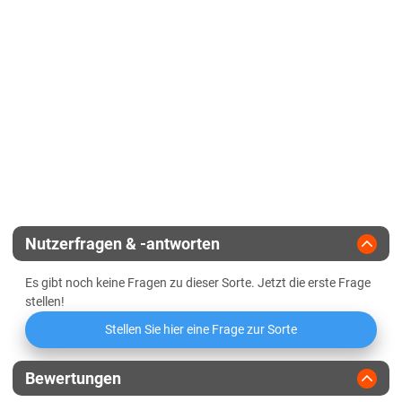
Lössböden Ost
Korntyp
hartmaisähnl.
Verwitterungsstandorte Ost
Zeitpunkt weibliche Blüte
mittel bis spät
Sachsen-Anhalt
Zulassungsjahr
2016
Kältehärte in der Jugend
Diluvialstandorte Süd
Reifegruppe
mittelfrüh
Geringbestockend
Lössböden Ost
Verwitterungsstandorte Ost
Landesanstalt
Abreifegrad der Blätter
Schleswig-Holstein
Züchter
Deutsche Saatveredelung
Schleswig-Holstein gesamt
Nutzerfragen & -antworten
Thüringen
Es gibt noch keine Fragen zu dieser Sorte. Jetzt die erste Frage
Lössböden Ost
stellen!
Verwitterungsstandorte Ost
Stellen Sie hier eine Frage zur Sorte
Bewertungen