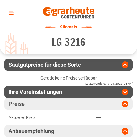
Startseite
Silomais
Sortenliste
LG 3216
Fruchtarten
Züchter
Erklärungen
Saatgutpreise für diese Sorte
Newsletter
Gerade keine Preise verfügbar
*
Letztes Update
:
13.01.2026, 03:44
Ihre Voreinstellungen
Region
:
bitte auswählen
Preise
Baden-Württemberg
Jahr
:
Aktuellste Daten
Aktueller Preis
Aktuellste Daten
Baden-Württemberg gesamt
Ergebnis teilen
Anbauempfehlung
Link teilen
2024
Bayern