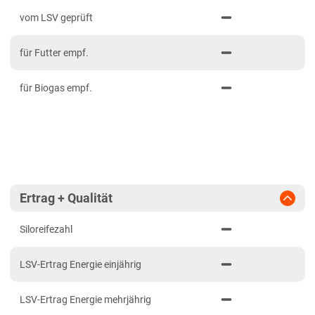
PDF drucken
2023
Mittelfranken
vom LSV geprüft
2022
Niederbayern
für Futter empf.
2021
Oberbayern Süd
Oberfranken
für Biogas empf.
Oberpfalz
Schwaben, Oberbayern West
Unterfranken
Brandenburg
Ertrag + Qualität
Diluvialstandorte Süd
Siloreifezahl
Hessen
Hessen gesamt
LSV-Ertrag Energie einjährig
Mecklenburg-Vorpommern
LSV-Ertrag Energie mehrjährig
Diluvialstandorte Nord