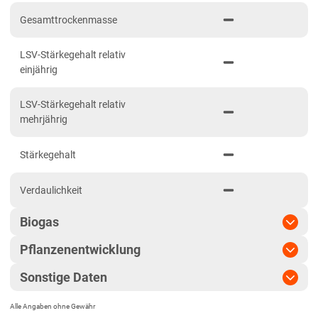
Niedersachsen
Gesamttrockenmasse
Anbaugebiet Nord
LSV-Stärkegehalt relativ
Anbaugebiet Ost
einjährig
Anbaugebiet Süd
LSV-Stärkegehalt relativ
Anbaugebiet West
mehrjährig
Höhenlagen
Stärkegehalt
Nordrhein-Westfalen
Höhen- und Übergangslagen
Verdaulichkeit
Niederungslagen
Biogas
Rheinland-Pfalz
Pflanzenentwicklung
Rheinland-Pfalz gesamt
Biogasertrag
Sonstige Daten
Sachsen
Pflanzenlänge
Biogasausbeute
Diluvialstandorte Süd
Alle Angaben ohne Gewähr
EU-Sorte
Standfestigkeit