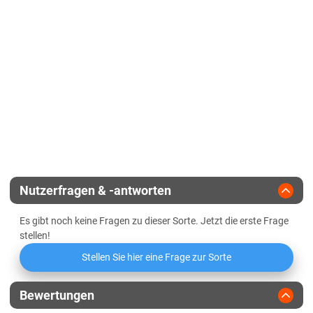
Lössböden Ost
Korntyp
Verwitterungsstandorte Ost
Zeitpunkt weibliche Blüte
Sachsen-Anhalt
Zulassungsjahr
Kältehärte in der Jugend
Diluvialstandorte Süd
Reifegruppe
Lössböden Ost
Geringbestockend
Verwitterungsstandorte Ost
Landesanstalt
Abreifegrad der Blätter
Schleswig-Holstein
Züchter
Schleswig-Holstein gesamt
Nutzerfragen & -antworten
Thüringen
Es gibt noch keine Fragen zu dieser Sorte. Jetzt die erste Frage
Lössböden Ost
stellen!
Verwitterungsstandorte Ost
Stellen Sie hier eine Frage zur Sorte
Bewertungen