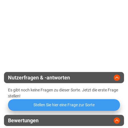
Lössböden Ost
Korntyp
Zwischentyp
Verwitterungsstandorte Ost
Zeitpunkt weibliche Blüte
mittel
Sachsen-Anhalt
Zulassungsjahr
2022
Kältehärte in der Jugend
Diluvialstandorte Süd
Reifegruppe
früh
Geringbestockend
Lössböden Ost
Verwitterungsstandorte Ost
Landesanstalt
Abreifegrad der Blätter
Schleswig-Holstein
Züchter
Corteva Pioneer
Schleswig-Holstein gesamt
Nutzerfragen & -antworten
Thüringen
Es gibt noch keine Fragen zu dieser Sorte. Jetzt die erste Frage
Lössböden Ost
stellen!
Verwitterungsstandorte Ost
Stellen Sie hier eine Frage zur Sorte
Bewertungen