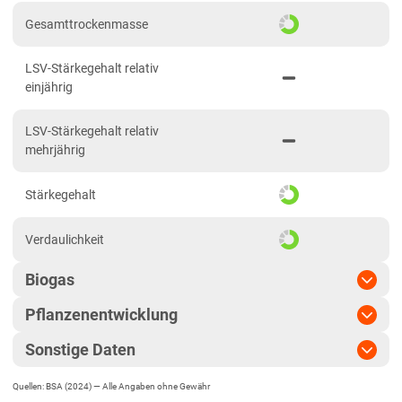
Niedersachsen
Gesamttrockenmasse
Anbaugebiet Nord
LSV-Stärkegehalt relativ
Anbaugebiet Ost
einjährig
Anbaugebiet Süd
LSV-Stärkegehalt relativ
Anbaugebiet West
mehrjährig
Höhenlagen
Stärkegehalt
Nordrhein-Westfalen
Höhen- und Übergangslagen
Verdaulichkeit
Niederungslagen
Biogas
Rheinland-Pfalz
Pflanzenentwicklung
Biogasertrag
Rheinland-Pfalz gesamt
Sonstige Daten
Sachsen
Pflanzenlänge
lang
Biogasausbeute
Diluvialstandorte Süd
Quellen: BSA (2024) —
Alle Angaben ohne Gewähr
EU-Sorte
Standfestigkeit