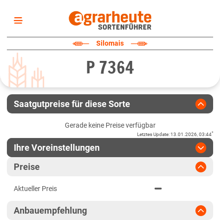
Startseite
Silomais
Sortenliste
P 7364
Fruchtarten
Züchter
Erklärungen
Saatgutpreise für diese Sorte
Newsletter
Gerade keine Preise verfügbar
*
Letztes Update
:
13.01.2026, 03:44
Ihre Voreinstellungen
Region
:
bitte auswählen
Preise
Baden-Württemberg
Jahr
:
Aktuellste Daten
Aktueller Preis
Aktuellste Daten
Baden-Württemberg gesamt
Ergebnis teilen
Anbauempfehlung
Link teilen
2024
Bayern