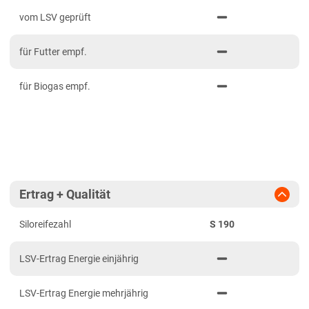
PDF drucken
2023
Mittelfranken
vom LSV geprüft
2022
Niederbayern
für Futter empf.
2021
Oberbayern Süd
Oberfranken
für Biogas empf.
Oberpfalz
Schwaben, Oberbayern West
Unterfranken
Brandenburg
Ertrag + Qualität
Diluvialstandorte Süd
Siloreifezahl
S 190
Hessen
Hessen gesamt
LSV-Ertrag Energie einjährig
Mecklenburg-Vorpommern
LSV-Ertrag Energie mehrjährig
Diluvialstandorte Nord