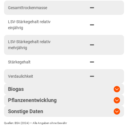
Niedersachsen
Gesamttrockenmasse
Anbaugebiet Nord
LSV-Stärkegehalt relativ
Anbaugebiet Ost
einjährig
Anbaugebiet Süd
LSV-Stärkegehalt relativ
Anbaugebiet West
mehrjährig
Höhenlagen
Stärkegehalt
Nordrhein-Westfalen
Höhen- und Übergangslagen
Verdaulichkeit
Niederungslagen
Biogas
Rheinland-Pfalz
Pflanzenentwicklung
Biogasertrag
Rheinland-Pfalz gesamt
Sonstige Daten
Sachsen
Pflanzenlänge
Biogasausbeute
Diluvialstandorte Süd
Quellen: BSA (2024) —
Alle Angaben ohne Gewähr
EU-Sorte
Standfestigkeit