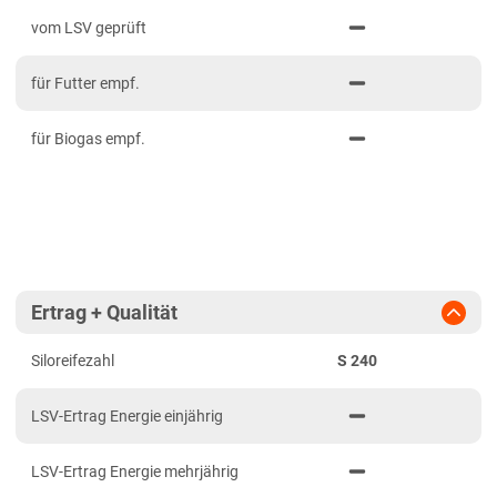
PDF drucken
2023
Mittelfranken
vom LSV geprüft
2022
Niederbayern
für Futter empf.
2021
Oberbayern Süd
Oberfranken
für Biogas empf.
Oberpfalz
Schwaben, Oberbayern West
Unterfranken
Brandenburg
Ertrag + Qualität
Diluvialstandorte Süd
Siloreifezahl
S 240
Hessen
Hessen gesamt
LSV-Ertrag Energie einjährig
Mecklenburg-Vorpommern
LSV-Ertrag Energie mehrjährig
Diluvialstandorte Nord