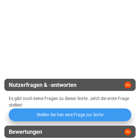
Lössböden Ost
Korntyp
hartmaisähnl.
Verwitterungsstandorte Ost
Zeitpunkt weibliche Blüte
Sachsen-Anhalt
Zulassungsjahr
2006
Kältehärte in der Jugend
Diluvialstandorte Süd
Reifegruppe
mittelfrüh
Lössböden Ost
Geringbestockend
Verwitterungsstandorte Ost
Landesanstalt
Abreifegrad der Blätter
Schleswig-Holstein
Züchter
KWS Saat
Schleswig-Holstein gesamt
Nutzerfragen & -antworten
Thüringen
Es gibt noch keine Fragen zu dieser Sorte. Jetzt die erste Frage
Lössböden Ost
stellen!
Verwitterungsstandorte Ost
Stellen Sie hier eine Frage zur Sorte
Bewertungen