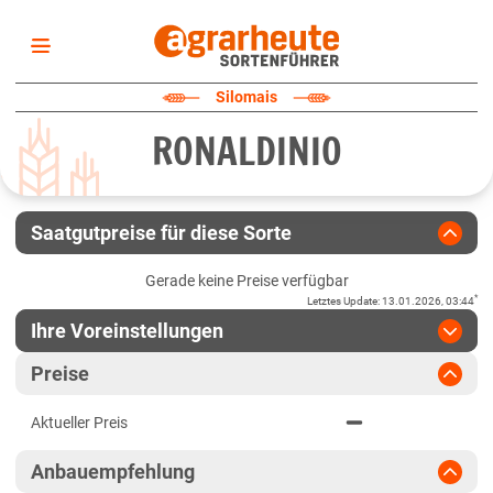
Startseite
Silomais
Sortenliste
RONALDINIO
Fruchtarten
Züchter
Erklärungen
Saatgutpreise für diese Sorte
Newsletter
Gerade keine Preise verfügbar
*
Letztes Update
:
13.01.2026, 03:44
Ihre Voreinstellungen
Region
:
bitte auswählen
Preise
Baden-Württemberg
Jahr
:
Aktuellste Daten
Aktueller Preis
Aktuellste Daten
Baden-Württemberg gesamt
Ergebnis teilen
Anbauempfehlung
Link teilen
2024
Bayern