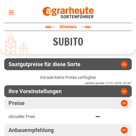
Startseite
Silomais
Sortenliste
SUBITO
Fruchtarten
Züchter
Erklärungen
Saatgutpreise für diese Sorte
Newsletter
Gerade keine Preise verfügbar
*
Letztes Update
:
13.01.2026, 03:44
Ihre Voreinstellungen
Region
:
bitte auswählen
Preise
Baden-Württemberg
Jahr
:
Aktuellste Daten
Aktueller Preis
Aktuellste Daten
Baden-Württemberg gesamt
Ergebnis teilen
Anbauempfehlung
Link teilen
2024
Bayern