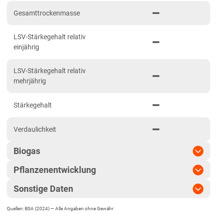
Niedersachsen
Gesamttrockenmasse
Anbaugebiet Nord
LSV-Stärkegehalt relativ
Anbaugebiet Ost
einjährig
Anbaugebiet Süd
LSV-Stärkegehalt relativ
Anbaugebiet West
mehrjährig
Höhenlagen
Stärkegehalt
Nordrhein-Westfalen
Höhen- und Übergangslagen
Verdaulichkeit
Niederungslagen
Biogas
Rheinland-Pfalz
Pflanzenentwicklung
Biogasertrag
Rheinland-Pfalz gesamt
Sonstige Daten
Sachsen
Pflanzenlänge
Biogasausbeute
Diluvialstandorte Süd
Quellen: BSA (2024) —
Alle Angaben ohne Gewähr
EU-Sorte
Standfestigkeit