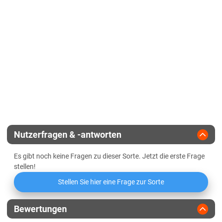
Lössböden Ost
Korntyp
zahnmaisähnl.
Verwitterungsstandorte Ost
Zeitpunkt weibliche Blüte
Sachsen-Anhalt
Zulassungsjahr
2006
Kältehärte in der Jugend
Diluvialstandorte Süd
Reifegruppe
mittelspät-spät
Lössböden Ost
Geringbestockend
Verwitterungsstandorte Ost
Landesanstalt
Abreifegrad der Blätter
Schleswig-Holstein
Züchter
Saaten-Union
Schleswig-Holstein gesamt
Nutzerfragen & -antworten
Thüringen
Es gibt noch keine Fragen zu dieser Sorte. Jetzt die erste Frage
Lössböden Ost
stellen!
Verwitterungsstandorte Ost
Stellen Sie hier eine Frage zur Sorte
Bewertungen