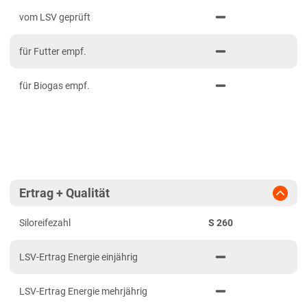
PDF drucken
2023
Mittelfranken
vom LSV geprüft
2022
Niederbayern
für Futter empf.
2021
Oberbayern Süd
Oberfranken
für Biogas empf.
Oberpfalz
Schwaben, Oberbayern West
Unterfranken
Brandenburg
Ertrag + Qualität
Diluvialstandorte Süd
Siloreifezahl
S 260
Hessen
Hessen gesamt
LSV-Ertrag Energie einjährig
Mecklenburg-Vorpommern
LSV-Ertrag Energie mehrjährig
Diluvialstandorte Nord