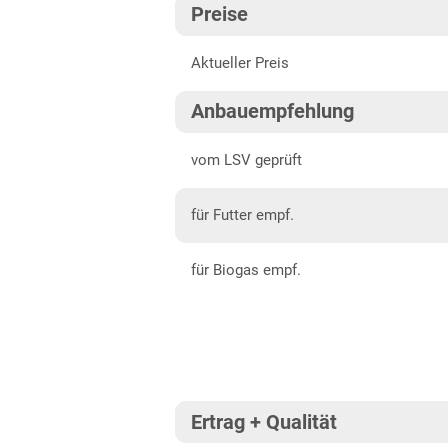
Preise
Baden-Württemberg gesamt
202
Aktueller Preis
Bayern
202
Mittelfranken
202
Anbauempfehlung
Niederbayern
202
vom LSV geprüft
Oberbayern Süd
für Futter empf.
Oberfranken
Oberpfalz
für Biogas empf.
Schwaben, Oberbayern West
Unterfranken
Brandenburg
Diluvialstandorte Süd
Ertrag + Qualität
Hessen