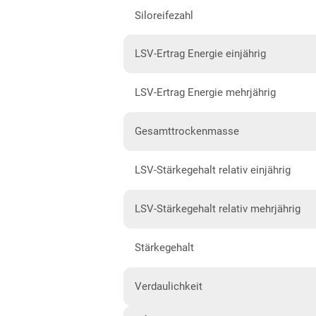
Siloreifezahl
Hessen gesamt
Mecklenburg-Vorpommern
LSV-Ertrag Energie einjährig
Diluvialstandorte Nord
LSV-Ertrag Energie mehrjährig
Niedersachsen
Anbaugebiet Nord
Gesamttrockenmasse
Anbaugebiet Ost
LSV-Stärkegehalt relativ einjährig
Anbaugebiet Süd
Anbaugebiet West
LSV-Stärkegehalt relativ mehrjährig
Höhenlagen
Stärkegehalt
Nordrhein-Westfalen
Höhen- und Übergangslagen
Verdaulichkeit
Niederungslagen