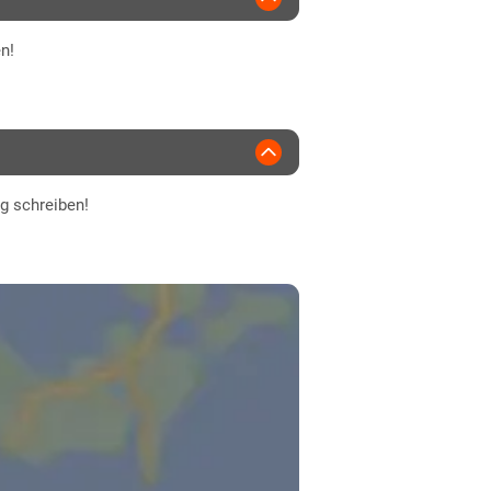
n!
ng schreiben!