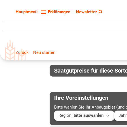
Erklärungen
Newsletter
Hauptmenü
Startseite
Sortenliste
Fruchtarten
Zurück
Neu starten
Züchter
Erklärungen
Saatgutpreise für diese Sort
Newsletter
Ihre Voreinstellungen
Bitte wählen Sie Ihr Anbaugebiet (und 
Region
:
bitte auswählen
Jahr
Baden-Württemberg
Aktu