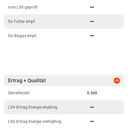
PDF drucken
2023
Mittelfranken
vom LSV geprüft
2022
Niederbayern
für Futter empf.
2021
Oberbayern Süd
Oberfranken
für Biogas empf.
Oberpfalz
Schwaben, Oberbayern West
Unterfranken
Brandenburg
Ertrag + Qualität
Diluvialstandorte Süd
Siloreifezahl
S 260
Hessen
Hessen gesamt
LSV-Ertrag Energie einjährig
Mecklenburg-Vorpommern
LSV-Ertrag Energie mehrjährig
Diluvialstandorte Nord