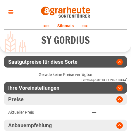
Startseite
Silomais
Sortenliste
SY GORDIUS
Fruchtarten
Züchter
Erklärungen
Saatgutpreise für diese Sorte
Newsletter
Gerade keine Preise verfügbar
*
Letztes Update
:
13.01.2026, 03:44
Ihre Voreinstellungen
Region
:
bitte auswählen
Preise
Baden-Württemberg
Jahr
:
Aktuellste Daten
Aktueller Preis
Aktuellste Daten
Baden-Württemberg gesamt
Ergebnis teilen
Anbauempfehlung
Link teilen
2024
Bayern