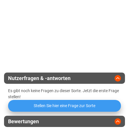
Lössböden Ost
Korntyp
hartmaisähnl.
Verwitterungsstandorte Ost
Zeitpunkt weibliche Blüte
Sachsen-Anhalt
Zulassungsjahr
2017
Kältehärte in der Jugend
Diluvialstandorte Süd
Reifegruppe
mittelspät-spät
Lössböden Ost
Geringbestockend
Verwitterungsstandorte Ost
Landesanstalt
Abreifegrad der Blätter
Schleswig-Holstein
Züchter
Syngenta
Schleswig-Holstein gesamt
Nutzerfragen & -antworten
Thüringen
Es gibt noch keine Fragen zu dieser Sorte. Jetzt die erste Frage
Lössböden Ost
stellen!
Verwitterungsstandorte Ost
Stellen Sie hier eine Frage zur Sorte
Bewertungen