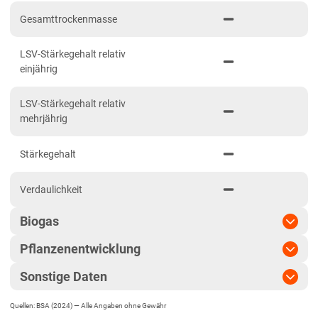
Niedersachsen
Gesamttrockenmasse
Anbaugebiet Nord
LSV-Stärkegehalt relativ
Anbaugebiet Ost
einjährig
Anbaugebiet Süd
LSV-Stärkegehalt relativ
Anbaugebiet West
mehrjährig
Höhenlagen
Stärkegehalt
Nordrhein-Westfalen
Höhen- und Übergangslagen
Verdaulichkeit
Niederungslagen
Biogas
Rheinland-Pfalz
Pflanzenentwicklung
Biogasertrag
Rheinland-Pfalz gesamt
Sonstige Daten
Sachsen
Pflanzenlänge
Biogasausbeute
Diluvialstandorte Süd
Quellen: BSA (2024) —
Alle Angaben ohne Gewähr
EU-Sorte
Standfestigkeit