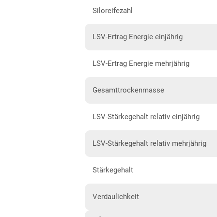
Siloreifezahl
Hessen gesamt
Mecklenburg-Vorpommern
LSV-Ertrag Energie einjährig
Diluvialstandorte Nord
LSV-Ertrag Energie mehrjährig
Niedersachsen
Anbaugebiet Nord
Gesamttrockenmasse
Anbaugebiet Ost
LSV-Stärkegehalt relativ einjährig
Anbaugebiet Süd
Anbaugebiet West
LSV-Stärkegehalt relativ mehrjährig
Höhenlagen
Stärkegehalt
Nordrhein-Westfalen
Höhen- und Übergangslagen
Verdaulichkeit
Niederungslagen