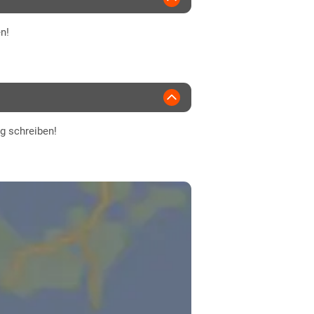
n!
ng schreiben!