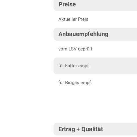
Preise
Baden-Württemberg gesamt
202
Aktueller Preis
Bayern
202
Mittelfranken
202
Anbauempfehlung
Niederbayern
202
vom LSV geprüft
Oberbayern Süd
für Futter empf.
Oberfranken
Oberpfalz
für Biogas empf.
Schwaben, Oberbayern West
Unterfranken
Brandenburg
Diluvialstandorte Süd
Ertrag + Qualität
Hessen