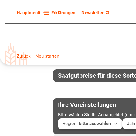
Erklärungen
Newsletter
Hauptmenü
Startseite
Sortenliste
Fruchtarten
Zurück
Neu starten
Züchter
Erklärungen
Saatgutpreise für diese Sort
Newsletter
Ihre Voreinstellungen
Bitte wählen Sie Ihr Anbaugebiet (und 
Region
:
bitte auswählen
Jahr
Baden-Württemberg
Aktu