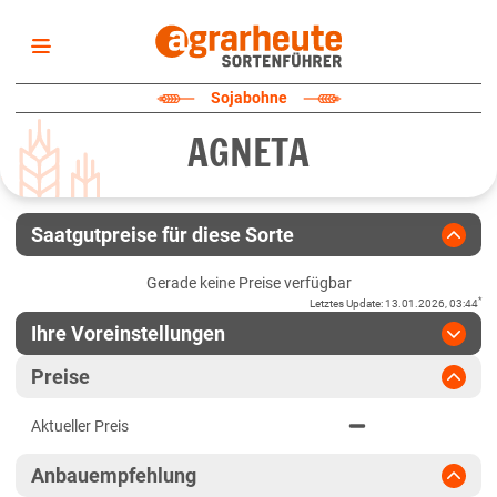
Startseite
Sojabohne
Sortenliste
AGNETA
Fruchtarten
Züchter
Erklärungen
Saatgutpreise für diese Sorte
Newsletter
Gerade keine Preise verfügbar
*
Letztes Update
:
13.01.2026, 03:44
Ihre Voreinstellungen
Region
:
bitte auswählen
Preise
Baden-Württemberg
Jahr
:
Aktuellste Daten
Aktueller Preis
Aktuellste Daten
Anbaugebiete Südwest
Ergebnis teilen
Anbauempfehlung
Link teilen
2024
Bayern