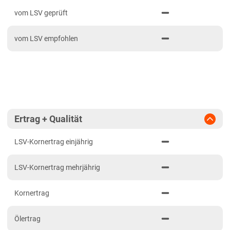
PDF drucken
2023
Mittelfranken
vom LSV geprüft
2022
Niederbayern
vom LSV empfohlen
2021
Oberbayern Süd
Oberfranken
Oberpfalz
Schwaben, Oberbayern West
Unterfranken
Ertrag + Qualität
Brandenburg
LSV-Kornertrag einjährig
Diluvialstandorte Süd
LSV-Kornertrag mehrjährig
Hessen
Hessen gesamt
Kornertrag
Niedersachsen
Ölertrag
Niedersachsen gesamt