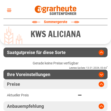
Startseite
Sommergerste
Sortenliste
KWS ALICIANA
Fruchtarten
Züchter
Erklärungen
Saatgutpreise für diese Sorte
Newsletter
Gerade keine Preise verfügbar
*
Letztes Update
:
13.01.2026, 03:44
Ihre Voreinstellungen
Region
:
bitte auswählen
Preise
Baden-Württemberg
Jahr
:
Aktuellste Daten
Aktueller Preis
Aktuellste Daten
Fränkische Platten
Ergebnis teilen
Anbauempfehlung
Link teilen
2024
Höhenlagen Südwest