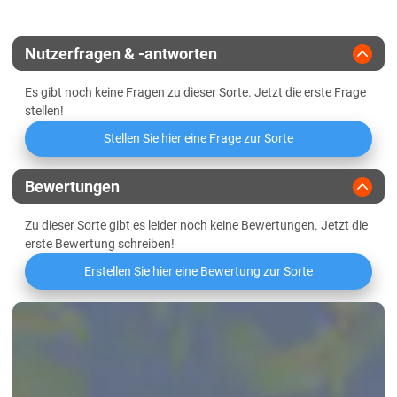
Schleswig-Holstein
Endvergärungsgrad
Sandböden Nordwest/Marsch
Nutzerfragen & -antworten
Thüringen
Alpha-Amylase-Aktivität
Es gibt noch keine Fragen zu dieser Sorte. Jetzt die erste Frage
Lössböden Mitte/Ost
stellen!
Beta-Amylase-Aktivität
Verwitterungsstandorte Südost
Stellen Sie hier eine Frage zur Sorte
Eiweißlösungsgrad
Bewertungen
Freier Amino-Stickstoff (FAN)
Zu dieser Sorte gibt es leider noch keine Bewertungen. Jetzt die
erste Bewertung schreiben!
Friabilimeterwert
Erstellen Sie hier eine Bewertung zur Sorte
Viskosität
Beta-Glucan-Gehalt