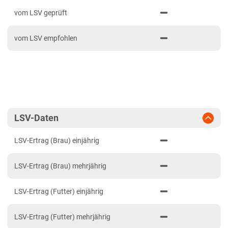
PDF drucken
2023
Mittel- und Wärmelagen Südwest
vom LSV geprüft
2022
Tertiäres Hügelland/Gäu
vom LSV empfohlen
2021
Bayern
Fränkische Platten
Hügelland Südost
Verwitterungsstandorte Südost
Brandenburg
LSV-Daten
Diluvialstandorte Süd
LSV-Ertrag (Brau) einjährig
Hessen
LSV-Ertrag (Brau) mehrjährig
Hessen gesamt
Mecklenburg-Vorpommern
LSV-Ertrag (Futter) einjährig
Diluvialstandorte Nord
LSV-Ertrag (Futter) mehrjährig
Niedersachsen