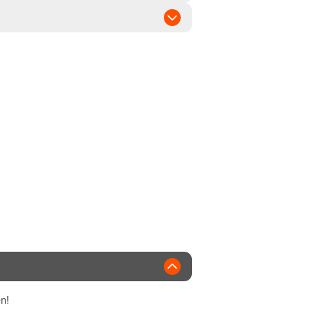
weiß
2009
er Seeds
n!