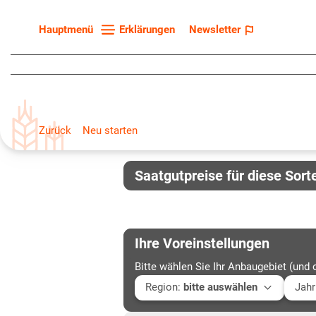
Erklärungen
Newsletter
Hauptmenü
Startseite
Sortenliste
Fruchtarten
Zurück
Neu starten
Züchter
Erklärungen
Saatgutpreise für diese Sort
Newsletter
Ihre Voreinstellungen
Bitte wählen Sie Ihr Anbaugebiet (und 
Region
:
bitte auswählen
Jahr
Baden-Württemberg
Aktu