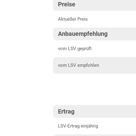
Preise
Anbaugebiete Südwest
202
Aktueller Preis
Bayern
202
Anbaugebiete
202
Anbauempfehlung
Süddeutschland
202
vom LSV geprüft
Brandenburg
Diluvialstandorte Süd
vom LSV empfohlen
Hessen
Hessen gesamt
Mecklenburg-Vorpommern
Diluvialstandorte Nord
Ertrag
Niedersachsen
LSV-Ertrag einjährig
Marsch- und Lehmböden