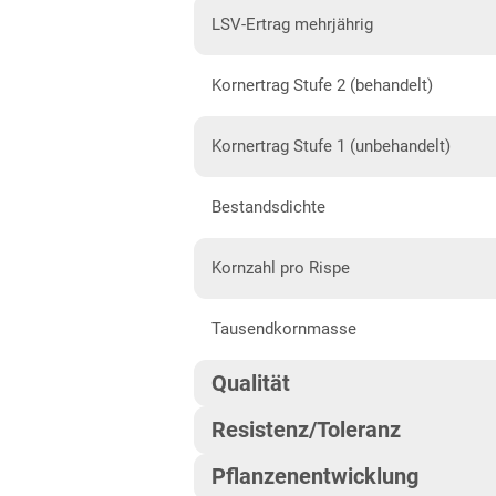
Nordwest
LSV-Ertrag mehrjährig
Sandböden Nordwest
Nordrhein-Westfalen
Kornertrag Stufe 2 (behandelt)
Marsch-, Löss-, Lehm-,
Kornertrag Stufe 1 (unbehandelt)
Mittel- und Höhenlagen
Sandböden Nordwest
Bestandsdichte
Rheinland-Pfalz
Kornzahl pro Rispe
Anbaugebiete Südwest
Sachsen
Tausendkornmasse
Löss- und
Qualität
Verwitterungsstandorte Ost
Sachsen-Anhalt
Resistenz/Toleranz
Sortierung >2,0 mm
Diluvialstandorte Süd
Pflanzenentwicklung
Mehltau