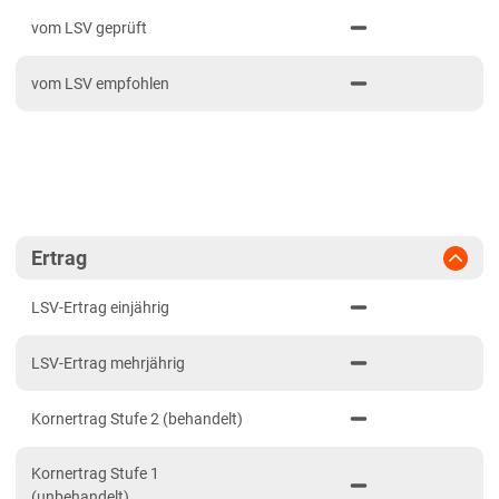
PDF drucken
2023
Anbaugebiete Süddeutschland
vom LSV geprüft
2022
Brandenburg
vom LSV empfohlen
2021
Diluvialstandorte Süd
Hessen
Hessen gesamt
Mecklenburg-Vorpommern
Diluvialstandorte Nord
Ertrag
Niedersachsen
LSV-Ertrag einjährig
Marsch- und Lehmböden Nordwest
LSV-Ertrag mehrjährig
Sandböden Nordwest
Nordrhein-Westfalen
Kornertrag Stufe 2 (behandelt)
Marsch-, Löss-, Lehm-, Mittel- und Höhenlagen
Kornertrag Stufe 1
Sandböden Nordwest
(unbehandelt)