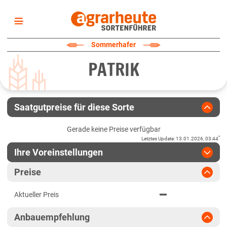
Startseite
Sommerhafer
Sortenliste
PATRIK
Fruchtarten
Züchter
Erklärungen
Saatgutpreise für diese Sorte
Newsletter
Gerade keine Preise verfügbar
*
Letztes Update
:
13.01.2026, 03:44
Ihre Voreinstellungen
Region
:
bitte auswählen
Preise
Baden-Württemberg
Jahr
:
Aktuellste Daten
Aktueller Preis
Aktuellste Daten
Anbaugebiete Südwest
Ergebnis teilen
Anbauempfehlung
Link teilen
2024
Bayern