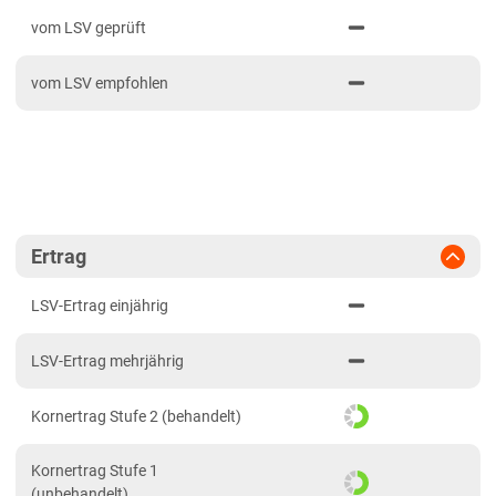
PDF drucken
2023
Anbaugebiete Süd
vom LSV geprüft
2022
Hessen
vom LSV empfohlen
2021
Hessen gesamt
Mecklenburg-Vorpommern
Diluvialstandorte Nord
Niedersachsen
Lehmböden Nordwest
Ertrag
Marsch
LSV-Ertrag einjährig
Nordrhein-Westfalen
LSV-Ertrag mehrjährig
Lehmböden Nordwest
Sachsen
Kornertrag Stufe 2 (behandelt)
Löss- und Verwitterungsstandorte Ost
Kornertrag Stufe 1
Sachsen-Anhalt
(unbehandelt)