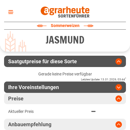
Startseite
Sommerweizen
Sortenliste
JASMUND
Fruchtarten
Züchter
Erklärungen
Saatgutpreise für diese Sorte
Newsletter
Gerade keine Preise verfügbar
*
Letztes Update
:
13.01.2026, 03:44
Ihre Voreinstellungen
Region
:
bitte auswählen
Preise
Baden-Württemberg
Jahr
:
Aktuellste Daten
Aktueller Preis
Aktuellste Daten
Anbaugebiete Südwest
Ergebnis teilen
Anbauempfehlung
Link teilen
2024
Bayern