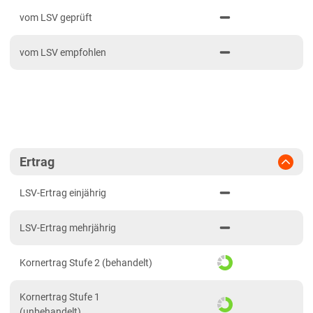
PDF drucken
2023
Anbaugebiete Süd
vom LSV geprüft
2022
Hessen
vom LSV empfohlen
2021
Hessen gesamt
Mecklenburg-Vorpommern
Diluvialstandorte Nord
Niedersachsen
Lehmböden Nordwest
Ertrag
Marsch
LSV-Ertrag einjährig
Nordrhein-Westfalen
LSV-Ertrag mehrjährig
Lehmböden Nordwest
Sachsen
Kornertrag Stufe 2 (behandelt)
Löss- und Verwitterungsstandorte Ost
Kornertrag Stufe 1
Sachsen-Anhalt
(unbehandelt)