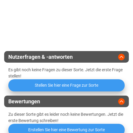
Für Herbstaussaat geeignet
Standfestigkeit
Mehltau
Sedimentationswert
Vermehrungsfläche
Orangerote Weizengallmücke
Griffigkeit
Zulassungsjahr
2015
Wasseraufnahme
Landesanstalt
Niedrige Mineralstoffwertzahl
Nutzerfragen & -antworten
Züchter
KWS Saat
Es gibt noch keine Fragen zu dieser Sorte. Jetzt die erste Frage
Mehlausbeute Type 550
stellen!
Stellen Sie hier eine Frage zur Sorte
Volumenausbeute
Elastizität des Teigs
normal
Bewertungen
Zu dieser Sorte gibt es leider noch keine Bewertungen. Jetzt die
Oberflächenbeschaffenheit des
etwas feucht
erste Bewertung schreiben!
Teigs
Erstellen Sie hier eine Bewertung zur Sorte