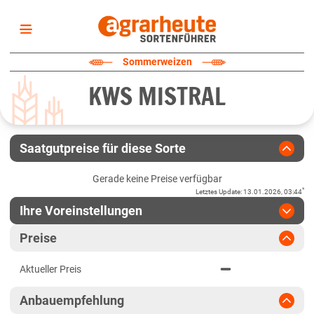
Startseite
Sommerweizen
Sortenliste
KWS MISTRAL
Fruchtarten
Züchter
Erklärungen
Saatgutpreise für diese Sorte
Newsletter
Gerade keine Preise verfügbar
*
Letztes Update
:
13.01.2026, 03:44
Ihre Voreinstellungen
Region
:
bitte auswählen
Preise
Baden-Württemberg
Jahr
:
Aktuellste Daten
Aktueller Preis
Aktuellste Daten
Anbaugebiete Südwest
Ergebnis teilen
Anbauempfehlung
Link teilen
2024
Bayern