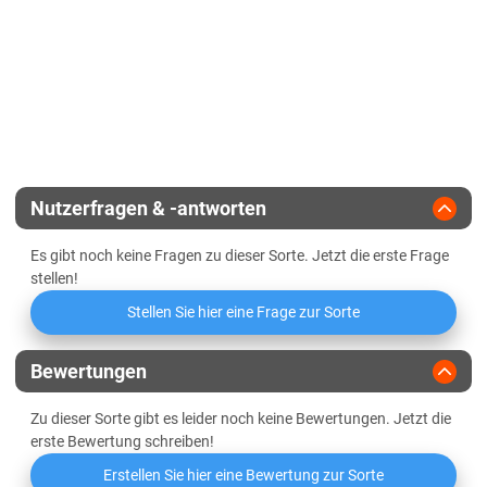
Für Herbstaussaat geeignet
Standfestigkeit
Mehltau
Sedimentationswert
Vermehrungsfläche
15 ha
Orangerote Weizengallmücke
Griffigkeit
Zulassungsjahr
2019
Wasseraufnahme
Landesanstalt
Niedrige Mineralstoffwertzahl
Nutzerfragen & -antworten
Züchter
Hauptsaaten
Es gibt noch keine Fragen zu dieser Sorte. Jetzt die erste Frage
Mehlausbeute Type 550
stellen!
Stellen Sie hier eine Frage zur Sorte
Volumenausbeute
Elastizität des Teigs
Bewertungen
Zu dieser Sorte gibt es leider noch keine Bewertungen. Jetzt die
Oberflächenbeschaffenheit des
erste Bewertung schreiben!
Teigs
Erstellen Sie hier eine Bewertung zur Sorte