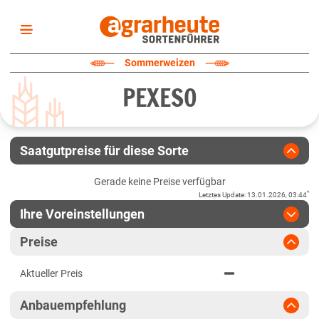
Startseite
Sommerweizen
Sortenliste
PEXESO
Fruchtarten
Züchter
Erklärungen
Saatgutpreise für diese Sorte
Newsletter
Gerade keine Preise verfügbar
*
Letztes Update
:
13.01.2026, 03:44
Ihre Voreinstellungen
Region
:
bitte auswählen
Preise
Baden-Württemberg
Jahr
:
Aktuellste Daten
Aktueller Preis
Aktuellste Daten
Anbaugebiete Südwest
Ergebnis teilen
Anbauempfehlung
Link teilen
2024
Bayern