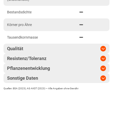
Löss- und Verwitterungsstandorte Ost
Bestandsdichte
Schleswig-Holstein
Marsch
Körner pro Ähre
Östliches Hügelland
Tausendkornmasse
Thüringen
Löss- und Verwitterungsstandorte Ost
Qualität
Resistenz/Toleranz
Qualitätsgruppe
A
Pflanzenentwicklung
Blattseptoria
Hektolitergewicht
Sonstige Daten
Reife
Ährenfusarium
Fallzahl
Quellen: BSA (2023), AG AKST (2023) —
Alle Angaben ohne Gewähr
EU-Sorte
Ährenschieben
Gelbrost
Fallzahl-Stabilität
Begrannt
Pflanzenlänge
Braunrost
Rohproteingehalt