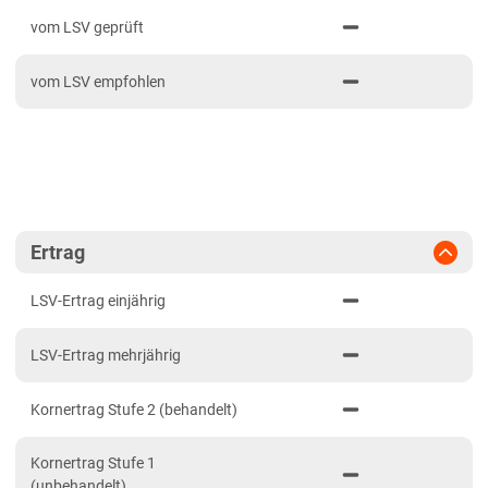
PDF drucken
2023
Anbaugebiete Süd
vom LSV geprüft
2022
Hessen
vom LSV empfohlen
2021
Hessen gesamt
Mecklenburg-Vorpommern
Diluvialstandorte Nord
Niedersachsen
Lehmböden Nordwest
Ertrag
Marsch
LSV-Ertrag einjährig
Nordrhein-Westfalen
LSV-Ertrag mehrjährig
Lehmböden Nordwest
Sachsen
Kornertrag Stufe 2 (behandelt)
Löss- und Verwitterungsstandorte Ost
Kornertrag Stufe 1
Sachsen-Anhalt
(unbehandelt)