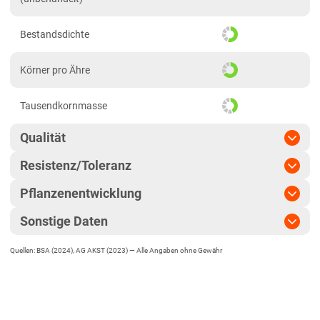
Löss- und Verwitterungsstandorte Ost
Bestandsdichte
Schleswig-Holstein
Marsch
Körner pro Ähre
Östliches Hügelland
Tausendkornmasse
Thüringen
Löss- und Verwitterungsstandorte Ost
Qualität
Resistenz/Toleranz
Qualitätsgruppe
E
Pflanzenentwicklung
Blattseptoria
Hektolitergewicht
Sonstige Daten
Reife
mittel
Ährenfusarium
Fallzahl
Quellen: BSA (2024), AG AKST (2023) —
Alle Angaben ohne Gewähr
EU-Sorte
Ährenschieben
mittel
Gelbrost
Fallzahl-Stabilität
Begrannt
Pflanzenlänge
kurz bis mittel
Braunrost
Rohproteingehalt