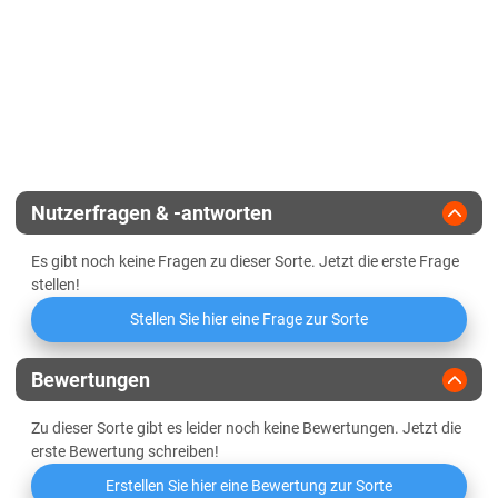
Für Herbstaussaat geeignet
Standfestigkeit
Mehltau
Sedimentationswert
Vermehrungsfläche
15 ha
Orangerote Weizengallmücke
Griffigkeit
Zulassungsjahr
2019
Wasseraufnahme
Landesanstalt
Niedrige Mineralstoffwertzahl
Nutzerfragen & -antworten
Züchter
Saaten-Union
Es gibt noch keine Fragen zu dieser Sorte. Jetzt die erste Frage
Mehlausbeute Type 550
stellen!
Stellen Sie hier eine Frage zur Sorte
Volumenausbeute
Elastizität des Teigs
normal
Bewertungen
Zu dieser Sorte gibt es leider noch keine Bewertungen. Jetzt die
Oberflächenbeschaffenheit des
etwas feucht
erste Bewertung schreiben!
Teigs
Erstellen Sie hier eine Bewertung zur Sorte