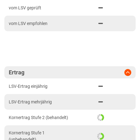
PDF drucken
2023
Anbaugebiete Süd
vom LSV geprüft
2022
Hessen
vom LSV empfohlen
2021
Hessen gesamt
Mecklenburg-Vorpommern
Diluvialstandorte Nord
Niedersachsen
Lehmböden Nordwest
Ertrag
Marsch
LSV-Ertrag einjährig
Nordrhein-Westfalen
LSV-Ertrag mehrjährig
Lehmböden Nordwest
Sachsen
Kornertrag Stufe 2 (behandelt)
Löss- und Verwitterungsstandorte Ost
Kornertrag Stufe 1
Sachsen-Anhalt
(unbehandelt)