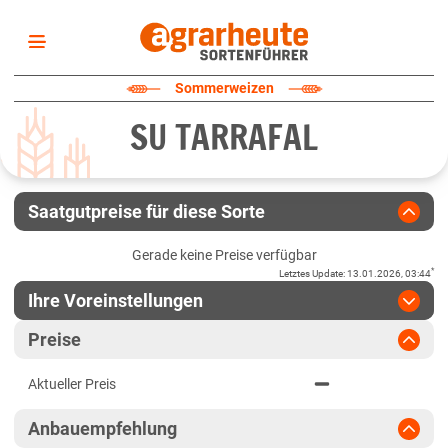
Startseite
Sommerweizen
Sortenliste
SU TARRAFAL
Fruchtarten
Züchter
Erklärungen
Saatgutpreise für diese Sorte
Newsletter
Gerade keine Preise verfügbar
*
Letztes Update
:
13.01.2026, 03:44
Ihre Voreinstellungen
Region
:
bitte auswählen
Preise
Baden-Württemberg
Jahr
:
Aktuellste Daten
Aktueller Preis
Aktuellste Daten
Anbaugebiete Südwest
Ergebnis teilen
Anbauempfehlung
Link teilen
2024
Bayern