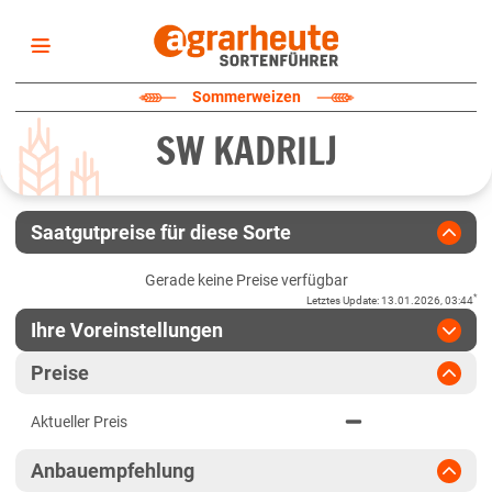
Startseite
Sommerweizen
Sortenliste
SW KADRILJ
Fruchtarten
Züchter
Erklärungen
Saatgutpreise für diese Sorte
Newsletter
Gerade keine Preise verfügbar
*
Letztes Update
:
13.01.2026, 03:44
Ihre Voreinstellungen
Region
:
bitte auswählen
Preise
Baden-Württemberg
Jahr
:
Aktuellste Daten
Aktueller Preis
Aktuellste Daten
Anbaugebiete Südwest
Ergebnis teilen
Anbauempfehlung
Link teilen
2024
Bayern