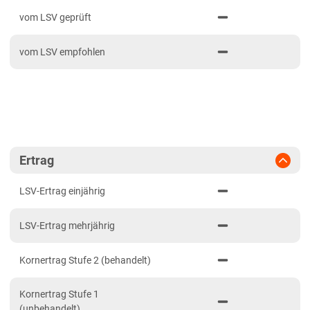
PDF drucken
2023
Anbaugebiete Süd
vom LSV geprüft
2022
Hessen
vom LSV empfohlen
2021
Hessen gesamt
Mecklenburg-Vorpommern
Diluvialstandorte Nord
Niedersachsen
Lehmböden Nordwest
Ertrag
Marsch
LSV-Ertrag einjährig
Nordrhein-Westfalen
LSV-Ertrag mehrjährig
Lehmböden Nordwest
Sachsen
Kornertrag Stufe 2 (behandelt)
Löss- und Verwitterungsstandorte Ost
Kornertrag Stufe 1
Sachsen-Anhalt
(unbehandelt)