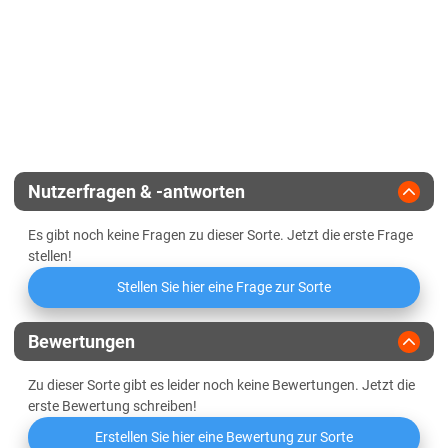
Für Herbstaussaat geeignet
Standfestigkeit
Mehltau
Sedimentationswert
Vermehrungsfläche
Orangerote Weizengallmücke
Griffigkeit
Zulassungsjahr
2005
Wasseraufnahme
Landesanstalt
Niedrige Mineralstoffwertzahl
Nutzerfragen & -antworten
Züchter
Syngenta
Es gibt noch keine Fragen zu dieser Sorte. Jetzt die erste Frage
Mehlausbeute Type 550
stellen!
Stellen Sie hier eine Frage zur Sorte
Volumenausbeute
Elastizität des Teigs
normal
Bewertungen
Zu dieser Sorte gibt es leider noch keine Bewertungen. Jetzt die
Oberflächenbeschaffenheit des
etwas feucht
erste Bewertung schreiben!
Teigs
Erstellen Sie hier eine Bewertung zur Sorte