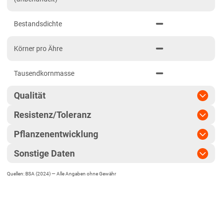
Löss- und Verwitterungsstandorte Ost
Bestandsdichte
Schleswig-Holstein
Marsch
Körner pro Ähre
Östliches Hügelland
Tausendkornmasse
Thüringen
Löss- und Verwitterungsstandorte Ost
Qualität
Resistenz/Toleranz
Qualitätsgruppe
E
Pflanzenentwicklung
Blattseptoria
Hektolitergewicht
Sonstige Daten
Reife
Ährenfusarium
Fallzahl
Quellen: BSA (2024) —
Alle Angaben ohne Gewähr
EU-Sorte
Ährenschieben
Gelbrost
Fallzahl-Stabilität
Begrannt
Pflanzenlänge
Braunrost
Rohproteingehalt