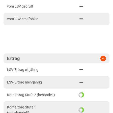
PDF drucken
2023
Anbaugebiete Süd
vom LSV geprüft
2022
Hessen
vom LSV empfohlen
2021
Hessen gesamt
Mecklenburg-Vorpommern
Diluvialstandorte Nord
Niedersachsen
Lehmböden Nordwest
Ertrag
Marsch
LSV-Ertrag einjährig
Nordrhein-Westfalen
LSV-Ertrag mehrjährig
Lehmböden Nordwest
Sachsen
Kornertrag Stufe 2 (behandelt)
Löss- und Verwitterungsstandorte Ost
Kornertrag Stufe 1
Sachsen-Anhalt
(unbehandelt)