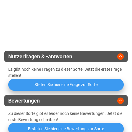
Für Herbstaussaat geeignet
Standfestigkeit
Mehltau
Sedimentationswert
Vermehrungsfläche
Orangerote Weizengallmücke
Griffigkeit
Zulassungsjahr
2016
Wasseraufnahme
Landesanstalt
Niedrige Mineralstoffwertzahl
Nutzerfragen & -antworten
Züchter
Limagrain
Es gibt noch keine Fragen zu dieser Sorte. Jetzt die erste Frage
Mehlausbeute Type 550
stellen!
Stellen Sie hier eine Frage zur Sorte
Volumenausbeute
Elastizität des Teigs
normal
Bewertungen
Zu dieser Sorte gibt es leider noch keine Bewertungen. Jetzt die
Oberflächenbeschaffenheit des
etwas feucht
erste Bewertung schreiben!
Teigs
Erstellen Sie hier eine Bewertung zur Sorte