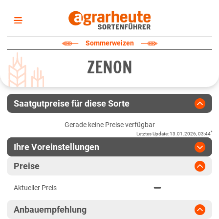
Startseite
Sommerweizen
Sortenliste
ZENON
Fruchtarten
Züchter
Erklärungen
Saatgutpreise für diese Sorte
Newsletter
Gerade keine Preise verfügbar
*
Letztes Update
:
13.01.2026, 03:44
Ihre Voreinstellungen
Region
:
bitte auswählen
Preise
Baden-Württemberg
Jahr
:
Aktuellste Daten
Aktueller Preis
Aktuellste Daten
Anbaugebiete Südwest
Ergebnis teilen
Anbauempfehlung
Link teilen
2024
Bayern