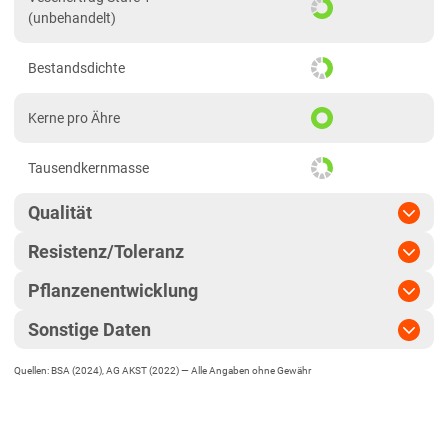
(unbehandelt)
Bestandsdichte
Kerne pro Ähre
Tausendkernmasse
Qualität
Resistenz/Toleranz
Kernausbeute (69 bis 77 %)
Pflanzenentwicklung
Mehltau
Fallzahl
Sonstige Daten
Reife
mittel
Blattseptoria
Rohproteingehalt (Kern)
Quellen: BSA (2024), AG AKST (2022) —
Alle Angaben ohne Gewähr
EU-Sorte
Ährenschieben
mittel
Gelbrost
Sedimentationswert (SDS)
Vermehrungsfläche
85 ha
Pflanzenlänge
mittel bis lang
Braunrost