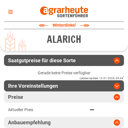
Startseite
Winterdinkel
Sortenliste
ALARICH
Fruchtarten
Züchter
Erklärungen
Saatgutpreise für diese Sorte
Newsletter
Gerade keine Preise verfügbar
*
Letztes Update
:
13.01.2026, 03:44
Ihre Voreinstellungen
Region
:
bitte auswählen
Preise
Baden-Württemberg
Jahr
:
Aktuellste Daten
Aktueller Preis
Aktuellste Daten
Baden-Württemberg gesamt
Ergebnis teilen
Anbauempfehlung
Link teilen
2024
Bayern