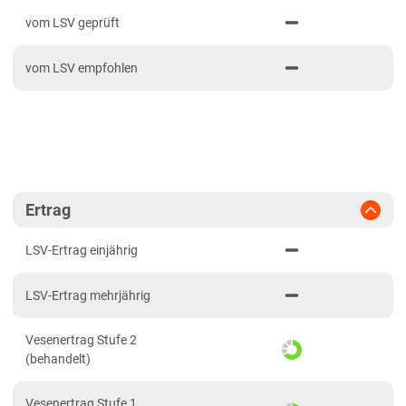
PDF drucken
2023
Bayern gesamt
vom LSV geprüft
2022
Hessen
vom LSV empfohlen
2021
Hessen gesamt
Niedersachsen
Niedersachsen gesamt
Sachsen
Löss- und Verwitterungsstandorte Ost
Ertrag
Sachsen-Anhalt
LSV-Ertrag einjährig
Löss- und Verwitterungsstandorte Ost
LSV-Ertrag mehrjährig
Thüringen
Löss- und Verwitterungsstandorte Ost
Vesenertrag Stufe 2
(behandelt)
Vesenertrag Stufe 1