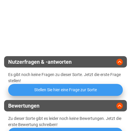
Mehlausbeute (T 630)
Zulassungsjahr
2020
Standfestigkeit
Wasseraufnahme (51 bis 60 %)
Landesanstalt
Winterhärte
Teigstabilität
Züchter
Natur-Saaten
Geringe Teigerweichung
Nutzerfragen & -antworten
Es gibt noch keine Fragen zu dieser Sorte. Jetzt die erste Frage
stellen!
Stellen Sie hier eine Frage zur Sorte
Bewertungen
Zu dieser Sorte gibt es leider noch keine Bewertungen. Jetzt die
erste Bewertung schreiben!