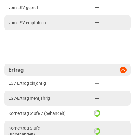
PDF drucken
2024
Bayern
vom LSV geprüft
2023
Fränkische Platten
vom LSV empfohlen
2022
Jura/Hügelland
2021
Tertiärhügelland/Gäu
Verwitterungsstandorte Südost
Brandenburg
Diluvialstandorte Süd
Ertrag
Hessen
LSV-Ertrag einjährig
Hessen gesamt
LSV-Ertrag mehrjährig
Mecklenburg-Vorpommern
Diluvialstandorte Nord
Kornertrag Stufe 2 (behandelt)
Niedersachsen
Kornertrag Stufe 1
Höhenlagen Mitte/West
(unbehandelt)