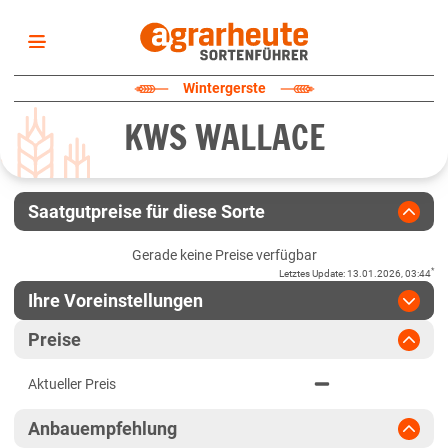
Startseite
Wintergerste
Sortenliste
KWS WALLACE
Fruchtarten
Züchter
Erklärungen
Saatgutpreise für diese Sorte
Newsletter
Gerade keine Preise verfügbar
*
Letztes Update
:
13.01.2026, 03:44
Ihre Voreinstellungen
Region
:
bitte auswählen
Preise
Baden-Württemberg
Jahr
:
Aktuellste Daten
Aktueller Preis
Aktuellste Daten
Höhenlagen Südwest
Ergebnis teilen
Anbauempfehlung
Link teilen
2025
Mittellagen Südwest