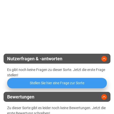
EU-Sorte
Diluvialstandorte Süd
Standfestigkeit
Gelbmosaikvirusresistenz
BaYMV-1, BaMMV
Lössböden Mitte/Ost
Endvergärungsgrad
Vermehrungsfläche
13 ha
Winterhärte
Verwitterungsstandorte Südost
Gerstengelbverzwergungsvirus
Alpha-Amylase-Aktivität
Zulassungsjahr
2019
(Ryd2, Ryd4)
Sachsen-Anhalt
Halmstabilität
Beta-Amylase-Aktivität
Diluvialstandorte Süd
Landesanstalt
Ährenstabilität
Lössböden Mitte/Ost
Eiweißlösungsgrad
Züchter
KWS Saat
Schleswig-Holstein
Nutzerfragen & -antworten
Freier Amino-Stickstoff (FAN)
Lehmböden Östliches Hügelland
Es gibt noch keine Fragen zu dieser Sorte. Jetzt die erste Frage
Marschböden
Friabilimeterwert
stellen!
Sandböden Geest
Stellen Sie hier eine Frage zur Sorte
Viskosität
Thüringen
Bewertungen
Lössböden Mitte/Ost
Beta-Glucan-Gehalt
Verwitterungsstandorte Südost
Zu dieser Sorte gibt es leider noch keine Bewertungen. Jetzt die
erste Bewertung schreiben!