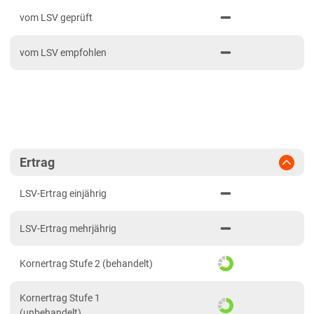
PDF drucken
2024
Bayern
vom LSV geprüft
2023
Fränkische Platten
vom LSV empfohlen
2022
Jura/Hügelland
2021
Tertiärhügelland/Gäu
Verwitterungsstandorte Südost
Brandenburg
Diluvialstandorte Süd
Ertrag
Hessen
LSV-Ertrag einjährig
Hessen gesamt
LSV-Ertrag mehrjährig
Mecklenburg-Vorpommern
Diluvialstandorte Nord
Kornertrag Stufe 2 (behandelt)
Niedersachsen
Kornertrag Stufe 1
Höhenlagen Mitte/West
(unbehandelt)