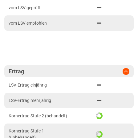
PDF drucken
2024
Bayern
vom LSV geprüft
2023
Fränkische Platten
vom LSV empfohlen
2022
Jura/Hügelland
2021
Tertiärhügelland/Gäu
Verwitterungsstandorte Südost
Brandenburg
Diluvialstandorte Süd
Ertrag
Hessen
LSV-Ertrag einjährig
Hessen gesamt
LSV-Ertrag mehrjährig
Mecklenburg-Vorpommern
Diluvialstandorte Nord
Kornertrag Stufe 2 (behandelt)
Niedersachsen
Kornertrag Stufe 1
Höhenlagen Mitte/West
(unbehandelt)