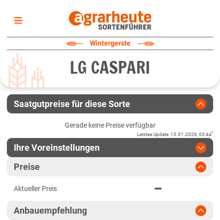
Startseite
Wintergerste
Sortenliste
LG CASPARI
Fruchtarten
Züchter
Erklärungen
Saatgutpreise für diese Sorte
Newsletter
Gerade keine Preise verfügbar
*
Letztes Update
:
13.01.2026, 03:44
Ihre Voreinstellungen
Region
:
bitte auswählen
Preise
Baden-Württemberg
Jahr
:
Aktuellste Daten
Aktueller Preis
Aktuellste Daten
Höhenlagen Südwest
Ergebnis teilen
Anbauempfehlung
Link teilen
2025
Mittellagen Südwest