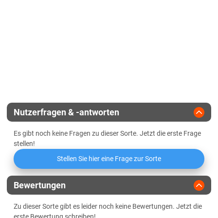
EU-Sorte
Diluvialstandorte Süd
Standfestigkeit
Gelbmosaikvirusresistenz
BaYMV-1, BaMMV
Lössböden Mitte/Ost
Endvergärungsgrad
Vermehrungsfläche
Winterhärte
Verwitterungsstandorte Südost
Gerstengelbverzwergungsvirus
Alpha-Amylase-Aktivität
Zulassungsjahr
2017
(Ryd2, Ryd4)
Sachsen-Anhalt
Halmstabilität
Beta-Amylase-Aktivität
Diluvialstandorte Süd
Landesanstalt
Ährenstabilität
Lössböden Mitte/Ost
Eiweißlösungsgrad
Züchter
Limagrain
Schleswig-Holstein
Nutzerfragen & -antworten
Freier Amino-Stickstoff (FAN)
Lehmböden Östliches Hügelland
Es gibt noch keine Fragen zu dieser Sorte. Jetzt die erste Frage
Marschböden
Friabilimeterwert
stellen!
Sandböden Geest
Stellen Sie hier eine Frage zur Sorte
Viskosität
Thüringen
Bewertungen
Lössböden Mitte/Ost
Beta-Glucan-Gehalt
Verwitterungsstandorte Südost
Zu dieser Sorte gibt es leider noch keine Bewertungen. Jetzt die
erste Bewertung schreiben!