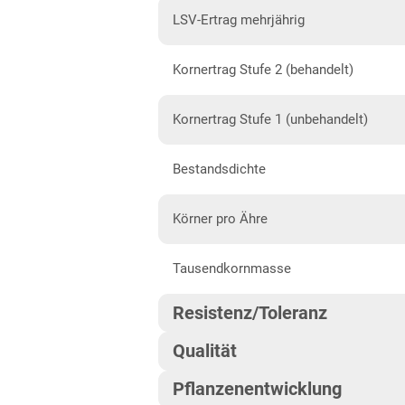
Mecklenburg-Vorpommern
LSV-Ertrag mehrjährig
Diluvialstandorte Nord
Kornertrag Stufe 2 (behandelt)
Niedersachsen
Höhenlagen Mitte/West
Kornertrag Stufe 1 (unbehandelt)
Lehmböden Nordwest
Bestandsdichte
Lehmböden Südhannover
Marschböden
Körner pro Ähre
Sandböden Nordhannover
Tausendkornmasse
Sandböden Nordwest
Resistenz/Toleranz
Nordrhein-Westfalen
Qualität
Höhenlagen Mitte/West
Mehltau
Lehmböden Nordwest
Pflanzenentwicklung
Marktwareanteil