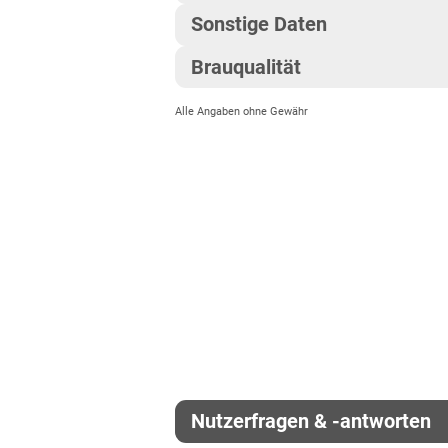
Netzflecken
Lössböden West
Sonstige Daten
Reife
Vollgersteanteil
Sandböden Nordwest
Rhynchosporium
Brauqualität
Hybridsorte
Ährenschieben
Rheinland-Pfalz
Hektolitergewicht
Ramularia
Alle Angaben ohne Gewähr
Mälzungsschwund
Rheinland-Pfalz gesamt
Zeiligkeit
Pflanzenlänge
Eiweißgehalt
Sachsen
Zwergrost
Extraktgehalt
EU-Sorte
Standfestigkeit
Diluvialstandorte Süd
Gelbmosaikvirusresistenz
Endvergärungsgrad
Lössböden Mitte/Ost
Vermehrungsfläche
Winterhärte
Verwitterungsstandorte
Gerstengelbverzwergungsvirus (Ryd2, 
Alpha-Amylase-Aktivität
Zulassungsjahr
Südost
Halmstabilität
Sachsen-Anhalt
Beta-Amylase-Aktivität
Landesanstalt
Ährenstabilität
Diluvialstandorte Süd
Eiweißlösungsgrad
Züchter
Lössböden Mitte/Ost
Nutzerfragen & -antworten
Freier Amino-Stickstoff (FAN)
Schleswig-Holstein