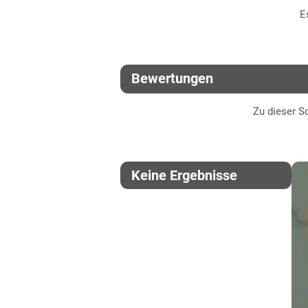
E
Lehmböden Östliches
Friabilimeterwert
Hügelland
Marschböden
Viskosität
Bewertungen
Sandböden Geest
Beta-Glucan-Gehalt
Zu dieser So
Thüringen
Lössböden Mitte/Ost
Verwitterungsstandorte
Keine Ergebnisse
Südost