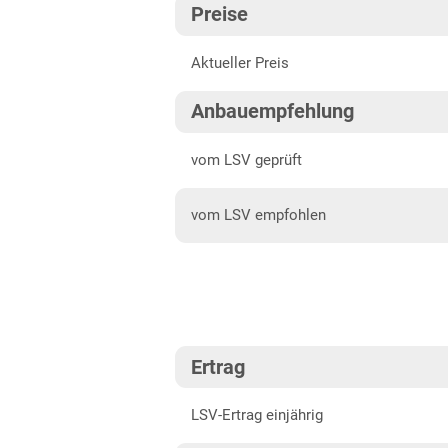
Preise
Höhenlagen Südwest
202
Aktueller Preis
Mittellagen Südwest
202
Bayern
202
Anbauempfehlung
Fränkische Platten
202
vom LSV geprüft
Jura/Hügelland
202
vom LSV empfohlen
Tertiärhügelland/Gäu
Verwitterungsstandorte
Südost
Brandenburg
Diluvialstandorte Süd
Ertrag
Hessen
LSV-Ertrag einjährig
Hessen gesamt