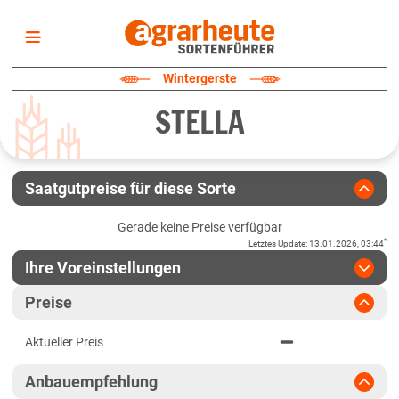
Startseite
Wintergerste
Sortenliste
STELLA
Fruchtarten
Züchter
Erklärungen
Saatgutpreise für diese Sorte
Newsletter
Gerade keine Preise verfügbar
*
Letztes Update
:
13.01.2026, 03:44
Ihre Voreinstellungen
Region
:
bitte auswählen
Preise
Baden-Württemberg
Jahr
:
Aktuellste Daten
Aktueller Preis
Aktuellste Daten
Höhenlagen Südwest
Ergebnis teilen
Anbauempfehlung
Link teilen
2025
Mittellagen Südwest