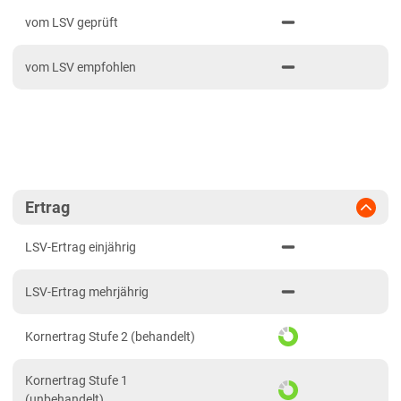
PDF drucken
2024
Bayern
vom LSV geprüft
2023
Fränkische Platten
vom LSV empfohlen
2022
Jura/Hügelland
2021
Tertiärhügelland/Gäu
Verwitterungsstandorte Südost
Brandenburg
Diluvialstandorte Süd
Ertrag
Hessen
LSV-Ertrag einjährig
Hessen gesamt
LSV-Ertrag mehrjährig
Mecklenburg-Vorpommern
Diluvialstandorte Nord
Kornertrag Stufe 2 (behandelt)
Niedersachsen
Kornertrag Stufe 1
Höhenlagen Mitte/West
(unbehandelt)