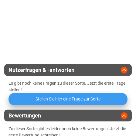
EU-Sorte
Diluvialstandorte Süd
Standfestigkeit
Gelbmosaikvirusresistenz
BaYMV-1, BaMMV
Lössböden Mitte/Ost
Endvergärungsgrad
Vermehrungsfläche
Winterhärte
Verwitterungsstandorte Südost
Gerstengelbverzwergungsvirus
Alpha-Amylase-Aktivität
Zulassungsjahr
2025
(Ryd2, Ryd4)
Sachsen-Anhalt
Halmstabilität
Beta-Amylase-Aktivität
Diluvialstandorte Süd
Landesanstalt
Ährenstabilität
Lössböden Mitte/Ost
Eiweißlösungsgrad
Züchter
I.G. Pflanzenzucht
Schleswig-Holstein
Nutzerfragen & -antworten
Freier Amino-Stickstoff (FAN)
Lehmböden Östliches Hügelland
Es gibt noch keine Fragen zu dieser Sorte. Jetzt die erste Frage
Marschböden
Friabilimeterwert
stellen!
Sandböden Geest
Stellen Sie hier eine Frage zur Sorte
Viskosität
Thüringen
Bewertungen
Lössböden Mitte/Ost
Beta-Glucan-Gehalt
Verwitterungsstandorte Südost
Zu dieser Sorte gibt es leider noch keine Bewertungen. Jetzt die
erste Bewertung schreiben!