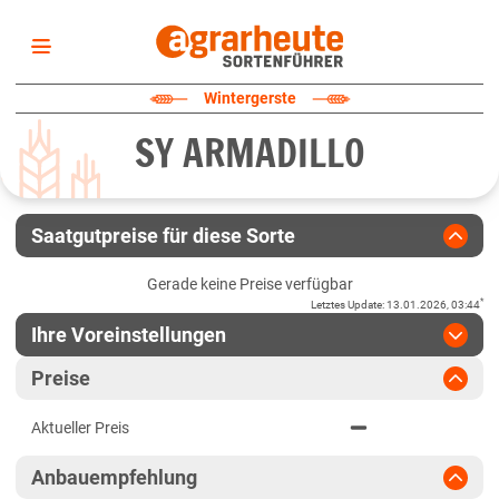
Startseite
Wintergerste
Sortenliste
SY ARMADILLO
Fruchtarten
Züchter
Erklärungen
Saatgutpreise für diese Sorte
Newsletter
Gerade keine Preise verfügbar
*
Letztes Update
:
13.01.2026, 03:44
Ihre Voreinstellungen
Region
:
bitte auswählen
Preise
Baden-Württemberg
Jahr
:
Aktuellste Daten
Aktueller Preis
Aktuellste Daten
Höhenlagen Südwest
Ergebnis teilen
Anbauempfehlung
Link teilen
2025
Mittellagen Südwest