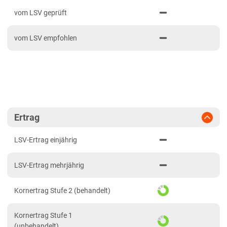
PDF drucken
2024
Bayern
vom LSV geprüft
2023
Fränkische Platten
vom LSV empfohlen
2022
Jura/Hügelland
2021
Tertiärhügelland/Gäu
Verwitterungsstandorte Südost
Brandenburg
Diluvialstandorte Süd
Ertrag
Hessen
LSV-Ertrag einjährig
Hessen gesamt
LSV-Ertrag mehrjährig
Mecklenburg-Vorpommern
Diluvialstandorte Nord
Kornertrag Stufe 2 (behandelt)
Niedersachsen
Kornertrag Stufe 1
Höhenlagen Mitte/West
(unbehandelt)