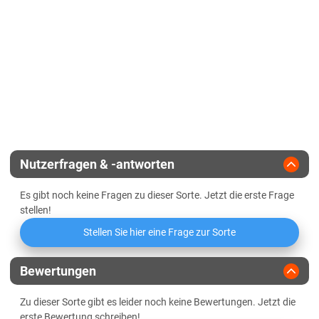
EU-Sorte
Diluvialstandorte Süd
Standfestigkeit
Gelbmosaikvirusresistenz
BaYMV-1, BaMMV
Lössböden Mitte/Ost
Endvergärungsgrad
Vermehrungsfläche
20 ha
Winterhärte
Verwitterungsstandorte Südost
Gerstengelbverzwergungsvirus
Alpha-Amylase-Aktivität
Zulassungsjahr
2020
(Ryd2, Ryd4)
Sachsen-Anhalt
Halmstabilität
Beta-Amylase-Aktivität
Diluvialstandorte Süd
Landesanstalt
Ährenstabilität
Lössböden Mitte/Ost
Eiweißlösungsgrad
Züchter
Syngenta
Schleswig-Holstein
Nutzerfragen & -antworten
Freier Amino-Stickstoff (FAN)
Lehmböden Östliches Hügelland
Es gibt noch keine Fragen zu dieser Sorte. Jetzt die erste Frage
Marschböden
Friabilimeterwert
stellen!
Sandböden Geest
Stellen Sie hier eine Frage zur Sorte
Viskosität
Thüringen
Bewertungen
Lössböden Mitte/Ost
Beta-Glucan-Gehalt
Verwitterungsstandorte Südost
Zu dieser Sorte gibt es leider noch keine Bewertungen. Jetzt die
erste Bewertung schreiben!