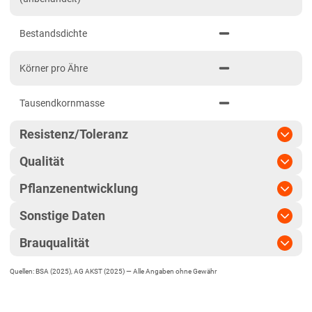
Lehmböden Nordwest
Bestandsdichte
Lehmböden Südhannover
Marschböden
Körner pro Ähre
Sandböden Nordhannover
Tausendkornmasse
Sandböden Nordwest
Nordrhein-Westfalen
Resistenz/Toleranz
Höhenlagen Mitte/West
Qualität
Mehltau
Lehmböden Nordwest
Pflanzenentwicklung
Marktwareanteil
Netzflecken
Lössböden West
Sonstige Daten
Reife
Sandböden Nordwest
Vollgersteanteil
Rhynchosporium
Brauqualität
Hybridsorte
Rheinland-Pfalz
Ährenschieben
Hektolitergewicht
Ramularia
Rheinland-Pfalz gesamt
Quellen: BSA (2025), AG AKST (2025) —
Alle Angaben ohne Gewähr
Mälzungsschwund
Zeiligkeit
mehrzeilig
Pflanzenlänge
Sachsen
Eiweißgehalt
Zwergrost
Extraktgehalt