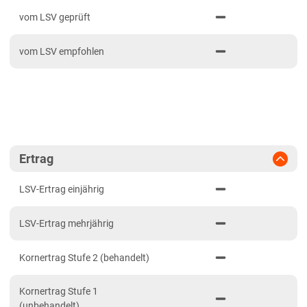
PDF drucken
2024
Bayern
vom LSV geprüft
2023
Fränkische Platten
vom LSV empfohlen
2022
Jura/Hügelland
2021
Tertiärhügelland/Gäu
Verwitterungsstandorte Südost
Brandenburg
Diluvialstandorte Süd
Ertrag
Hessen
LSV-Ertrag einjährig
Hessen gesamt
LSV-Ertrag mehrjährig
Mecklenburg-Vorpommern
Diluvialstandorte Nord
Kornertrag Stufe 2 (behandelt)
Niedersachsen
Kornertrag Stufe 1
Höhenlagen Mitte/West
(unbehandelt)