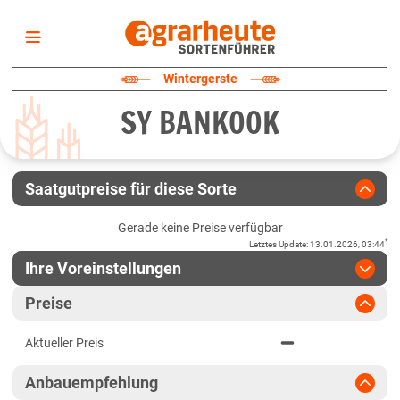
Startseite
Wintergerste
Sortenliste
SY BANKOOK
Fruchtarten
Züchter
Erklärungen
Saatgutpreise für diese Sorte
Newsletter
Gerade keine Preise verfügbar
*
Letztes Update
:
13.01.2026, 03:44
Ihre Voreinstellungen
Region
:
bitte auswählen
Preise
Baden-Württemberg
Jahr
:
Aktuellste Daten
Aktueller Preis
Aktuellste Daten
Höhenlagen Südwest
Ergebnis teilen
Anbauempfehlung
Link teilen
2025
Mittellagen Südwest