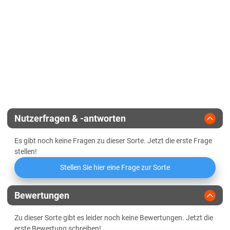
EU-Sorte
Diluvialstandorte Süd
Standfestigkeit
Gelbmosaikvirusresistenz
Lössböden Mitte/Ost
Endvergärungsgrad
Vermehrungsfläche
91 ha
Winterhärte
Verwitterungsstandorte Südost
Gerstengelbverzwergungsvirus
Alpha-Amylase-Aktivität
Zulassungsjahr
2021
(Ryd2, Ryd4)
Sachsen-Anhalt
Halmstabilität
Beta-Amylase-Aktivität
Diluvialstandorte Süd
Landesanstalt
Ährenstabilität
Lössböden Mitte/Ost
Eiweißlösungsgrad
Züchter
Syngenta
Schleswig-Holstein
Nutzerfragen & -antworten
Freier Amino-Stickstoff (FAN)
Lehmböden Östliches Hügelland
Es gibt noch keine Fragen zu dieser Sorte. Jetzt die erste Frage
Marschböden
Friabilimeterwert
stellen!
Sandböden Geest
Stellen Sie hier eine Frage zur Sorte
Viskosität
Thüringen
Bewertungen
Lössböden Mitte/Ost
Beta-Glucan-Gehalt
Verwitterungsstandorte Südost
Zu dieser Sorte gibt es leider noch keine Bewertungen. Jetzt die
erste Bewertung schreiben!