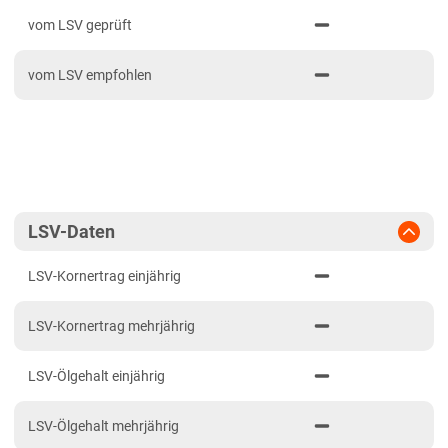
PDF drucken
2023
Mittellagen Südwest
vom LSV geprüft
2022
Tertiärhügelland/Gäu
vom LSV empfohlen
2021
Bayern
Fränkische Platten/Jura
Tertiärhügelland/Gäu
Verwitterungsstandorte Südost
Brandenburg
LSV-Daten
Diluvial-Süd-Standorte
LSV-Kornertrag einjährig
Hessen
LSV-Kornertrag mehrjährig
Hessen gesamt
Mecklenburg-Vorpommern
LSV-Ölgehalt einjährig
Diluvial-Nord-Standorte
LSV-Ölgehalt mehrjährig
Niedersachsen