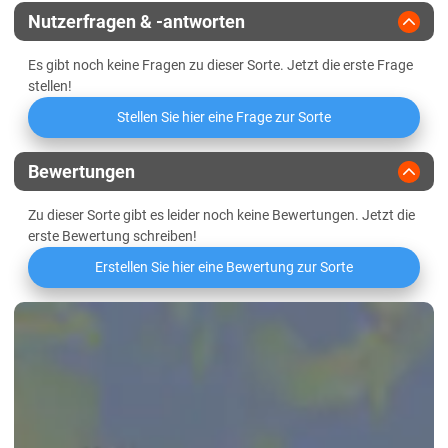
Sachsen-Anhalt
Nutzerfragen & -antworten
Diluvial-Süd-Standorte
Es gibt noch keine Fragen zu dieser Sorte. Jetzt die erste Frage
Lössböden Mitte/Ost
stellen!
Schleswig-Holstein
Stellen Sie hier eine Frage zur Sorte
Geest
Bewertungen
Marsch
Östliches Hügelland
Zu dieser Sorte gibt es leider noch keine Bewertungen. Jetzt die
erste Bewertung schreiben!
Thüringen
Erstellen Sie hier eine Bewertung zur Sorte
Lössböden Mitte/Ost
Verwitterungsstandorte Südost