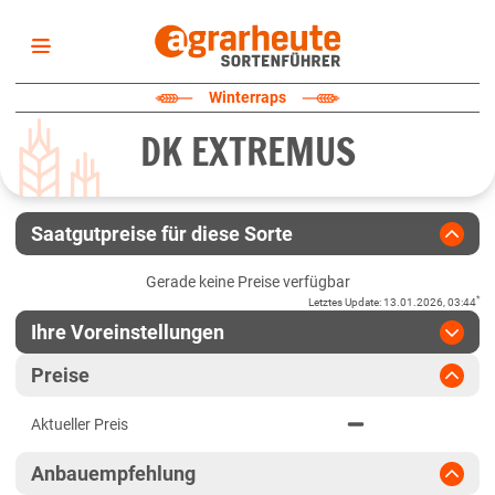
Startseite
Winterraps
Sortenliste
DK EXTREMUS
Fruchtarten
Züchter
Erklärungen
Saatgutpreise für diese Sorte
Newsletter
Gerade keine Preise verfügbar
*
Letztes Update
:
13.01.2026, 03:44
Ihre Voreinstellungen
Region
:
bitte auswählen
Preise
Baden-Württemberg
Jahr
:
Aktuellste Daten
Aktueller Preis
Aktuellste Daten
Fränkische Platten/Jura
Ergebnis teilen
Anbauempfehlung
Link teilen
2024
Höhenlagen Südwest