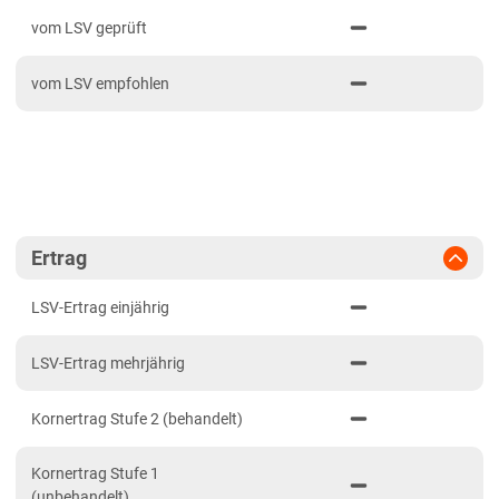
PDF drucken
2023
Fränkische Platten
vom LSV geprüft
2022
Jura/Hügelland
vom LSV empfohlen
2021
Tertiärhügelland/Gäu
Verwitterungsstandorte Südost
Brandenburg
Diluvialstandorte Süd
Hessen
Ertrag
Hessen gesamt
LSV-Ertrag einjährig
Mecklenburg-Vorpommern
LSV-Ertrag mehrjährig
Diluvialstandorte Nord
Niedersachsen
Kornertrag Stufe 2 (behandelt)
Höhenlagen Mitte/West
Kornertrag Stufe 1
Lehmböden West
(unbehandelt)