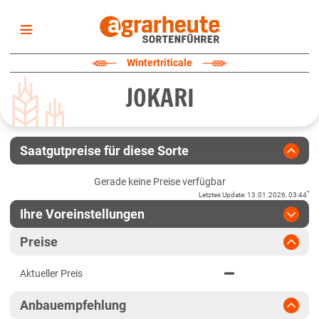
Startseite
Wintertriticale
Sortenliste
JOKARI
Fruchtarten
Züchter
Erklärungen
Saatgutpreise für diese Sorte
Newsletter
Gerade keine Preise verfügbar
*
Letztes Update
:
13.01.2026, 03:44
Ihre Voreinstellungen
Region
:
bitte auswählen
Preise
Baden-Württemberg
Jahr
:
Aktuellste Daten
Aktueller Preis
Aktuellste Daten
Mittellagen Südwest
Ergebnis teilen
Anbauempfehlung
Link teilen
2024
Bayern