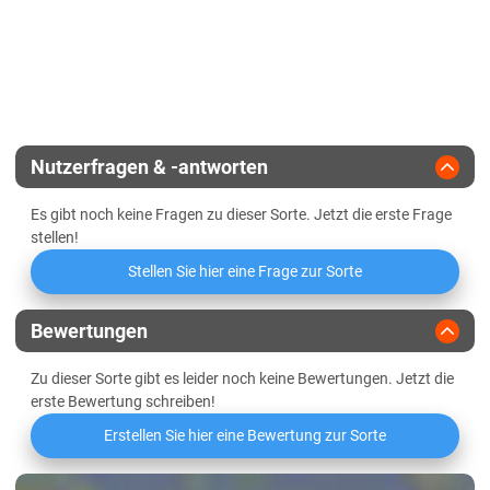
Sachsen-Anhalt
Landesanstalt
Winterhärte
Ährenfusarium
Diluvialstandorte Süd
Züchter
Hauptsaaten
Lössböden Mitte/Ost
Schleswig-Holstein
Schleswig-Holstein gesamt
Nutzerfragen & -antworten
Thüringen
Es gibt noch keine Fragen zu dieser Sorte. Jetzt die erste Frage
Lössböden Mitte/Ost
stellen!
Verwitterungsstandorte Südost
Stellen Sie hier eine Frage zur Sorte
Bewertungen
Zu dieser Sorte gibt es leider noch keine Bewertungen. Jetzt die
erste Bewertung schreiben!
Erstellen Sie hier eine Bewertung zur Sorte