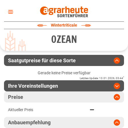
Startseite
Wintertriticale
Sortenliste
OZEAN
Fruchtarten
Züchter
Erklärungen
Saatgutpreise für diese Sorte
Newsletter
Gerade keine Preise verfügbar
*
Letztes Update
:
13.01.2026, 03:44
Ihre Voreinstellungen
Region
:
bitte auswählen
Preise
Baden-Württemberg
Jahr
:
Aktuellste Daten
Aktueller Preis
Aktuellste Daten
Mittellagen Südwest
Ergebnis teilen
Anbauempfehlung
Link teilen
2024
Bayern