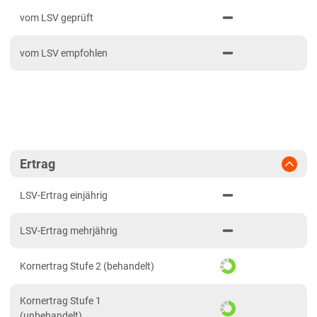
PDF drucken
2023
Fränkische Platten
vom LSV geprüft
2022
Jura/Hügelland
vom LSV empfohlen
2021
Tertiärhügelland/Gäu
Verwitterungsstandorte Südost
Brandenburg
Diluvialstandorte Süd
Hessen
Ertrag
Hessen gesamt
LSV-Ertrag einjährig
Mecklenburg-Vorpommern
LSV-Ertrag mehrjährig
Diluvialstandorte Nord
Niedersachsen
Kornertrag Stufe 2 (behandelt)
Höhenlagen Mitte/West
Kornertrag Stufe 1
Lehmböden West
(unbehandelt)