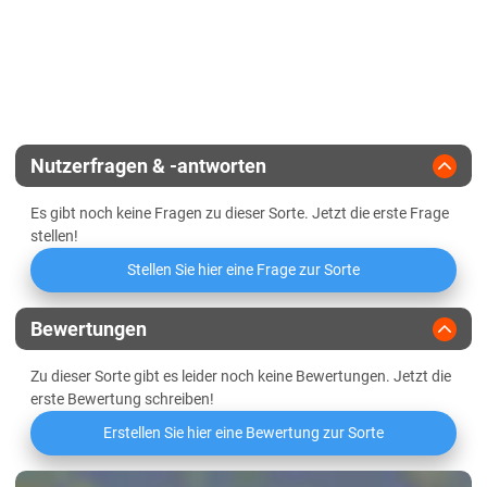
Sachsen-Anhalt
Landesanstalt
Winterhärte
Ährenfusarium
Diluvialstandorte Süd
Züchter
KWS Saat
Lössböden Mitte/Ost
Schleswig-Holstein
Schleswig-Holstein gesamt
Nutzerfragen & -antworten
Thüringen
Es gibt noch keine Fragen zu dieser Sorte. Jetzt die erste Frage
Lössböden Mitte/Ost
stellen!
Verwitterungsstandorte Südost
Stellen Sie hier eine Frage zur Sorte
Bewertungen
Zu dieser Sorte gibt es leider noch keine Bewertungen. Jetzt die
erste Bewertung schreiben!
Erstellen Sie hier eine Bewertung zur Sorte