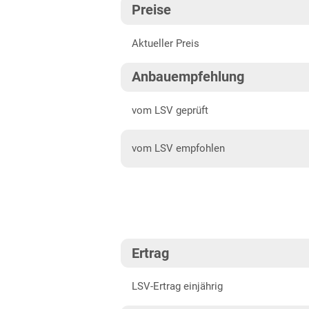
Preise
Mittellagen Südwest
202
Aktueller Preis
Bayern
202
Fränkische Platten
202
Anbauempfehlung
Jura/Hügelland
202
vom LSV geprüft
Tertiärhügelland/Gäu
vom LSV empfohlen
Verwitterungsstandorte
Südost
Brandenburg
Diluvialstandorte Süd
Hessen
Ertrag
Hessen gesamt
LSV-Ertrag einjährig
Mecklenburg-Vorpommern