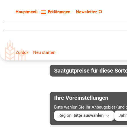
Erklärungen
Newsletter
Hauptmenü
Startseite
Sortenliste
Fruchtarten
Zurück
Neu starten
Züchter
Erklärungen
Saatgutpreise für diese Sort
Newsletter
Ihre Voreinstellungen
Bitte wählen Sie Ihr Anbaugebiet (und 
Region
:
bitte auswählen
Jahr
Baden-Württemberg
Aktu