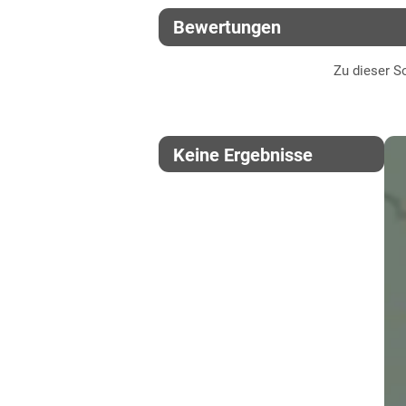
Bewertungen
Verwitterungsstandorte
Südost
Zu dieser So
Keine Ergebnisse